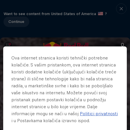
Want to see content from United States of America
?
Continue
Ova internet stranica koristi tehnički potrebne
kolačiće. S vašim pristankom, ova internet stranica
koristi dodatne kolačiće (uključujući kolačiće treće
strane) ili slične tehnologije kako bi naša stranica
radila, u marketinške svrhe i kako bi se poboljšalo
vaše iskustvo na internetu. Možete povući svoj
pristanak putem postavki kolačića u podnožju
internet stranice u bilo koje vrijeme. Dalje
informacije mogu se naći u našoj
Politici privatnosti
i u Postavkama kolačića izravno ispod.