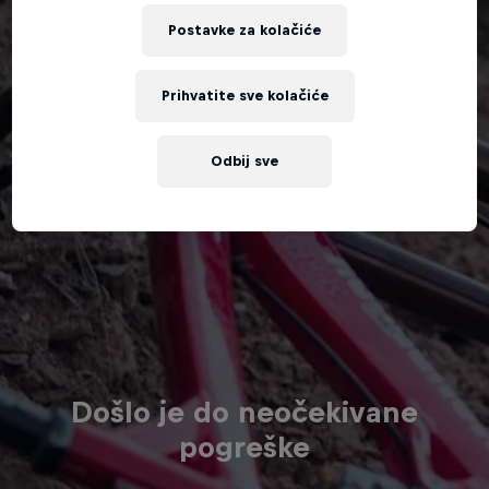
Postavke za kolačiće
Prihvatite sve kolačiće
Odbij sve
Došlo je do neočekivane
pogreške