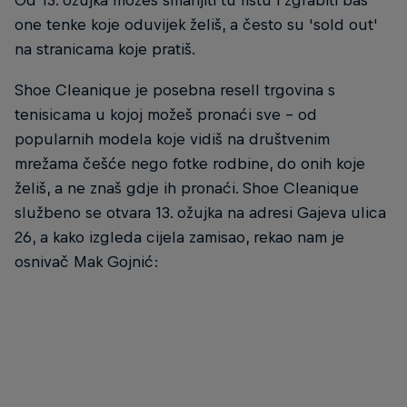
Od 13. ožujka možeš smanjiti tu listu i zgrabiti baš
one tenke koje oduvijek želiš, a često su 'sold out'
na stranicama koje pratiš.
Shoe Cleanique je posebna resell trgovina s
tenisicama u kojoj možeš pronaći sve - od
popularnih modela koje vidiš na društvenim
mrežama češće nego fotke rodbine, do onih koje
želiš, a ne znaš gdje ih pronaći. Shoe Cleanique
službeno se otvara 13. ožujka na adresi Gajeva ulica
26, a kako izgleda cijela zamisao, rekao nam je
osnivač Mak Gojnić: