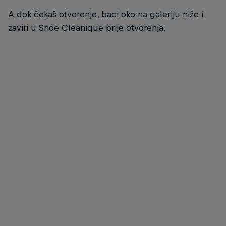
A dok čekaš otvorenje, baci oko na galeriju niže i
zaviri u Shoe Cleanique prije otvorenja.
Shoe Cleanique, Zagreb
© Tomislav Moze