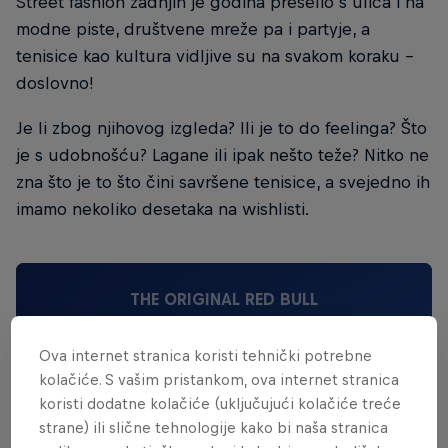
Street fashion zadnjih je godina preselio s ulica i na
modne piste, društvene mreže pa i partyje, a
tenisice kao kultura vidljive su na svakom koraku -
doslovno!
Je li zbog njihovog izgleda? Ili je to do feelinga? Što
je s udobnošću? Lagane ili ipak nešto teže? Nitko ne
zna što je to što čini savršene tenisice, a svejedno ih
imamo nekoliko desetaka na wishlisti.
THE ORIGINAL RED BULL
Red Bull Energy Drink
Ova internet stranica koristi tehnički potrebne
kolačiće. S vašim pristankom, ova internet stranica
Saznaj više
koristi dodatne kolačiće (uključujući kolačiće treće
strane) ili slične tehnologije kako bi naša stranica