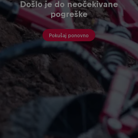
Došlo je do neočekivane
pogreške
Pokušaj ponovno