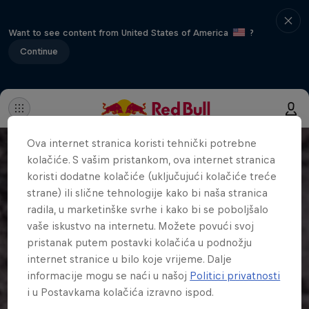
Want to see content from United States of America
?
Continue
Ova internet stranica koristi tehnički potrebne
kolačiće. S vašim pristankom, ova internet stranica
koristi dodatne kolačiće (uključujući kolačiće treće
strane) ili slične tehnologije kako bi naša stranica
radila, u marketinške svrhe i kako bi se poboljšalo
vaše iskustvo na internetu. Možete povući svoj
pristanak putem postavki kolačića u podnožju
internet stranice u bilo koje vrijeme. Dalje
informacije mogu se naći u našoj
Politici privatnosti
i u Postavkama kolačića izravno ispod.