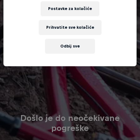
Postavke za kolačiće
Prihvatite sve kolačiće
Odbij sve
Došlo je do neočekivane
pogreške