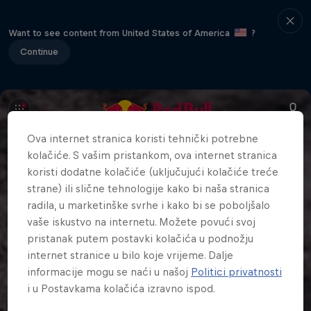
Want to see content from United States of America
?
Continue
Ova internet stranica koristi tehnički potrebne
kolačiće. S vašim pristankom, ova internet stranica
koristi dodatne kolačiće (uključujući kolačiće treće
strane) ili slične tehnologije kako bi naša stranica
radila, u marketinške svrhe i kako bi se poboljšalo
vaše iskustvo na internetu. Možete povući svoj
pristanak putem postavki kolačića u podnožju
internet stranice u bilo koje vrijeme. Dalje
informacije mogu se naći u našoj
Politici privatnosti
i u Postavkama kolačića izravno ispod.