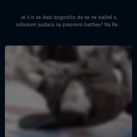
Je li ti se ikad dogodilo da se ne slažeš s
odlukom sudaca na plesnom battleu? Na Red
Bull Dance Your Style natjecanju ti odlučuješ tko
će pobijediti.