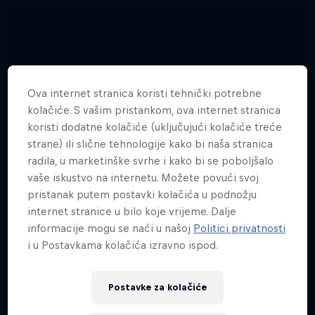
Ova internet stranica koristi tehnički potrebne
kolačiće. S vašim pristankom, ova internet stranica
koristi dodatne kolačiće (uključujući kolačiće treće
strane) ili slične tehnologije kako bi naša stranica
radila, u marketinške svrhe i kako bi se poboljšalo
vaše iskustvo na internetu. Možete povući svoj
pristanak putem postavki kolačića u podnožju
internet stranice u bilo koje vrijeme. Dalje
informacije mogu se naći u našoj
Politici privatnosti
i u Postavkama kolačića izravno ispod.
Red Bull RapLika 2021.
Postavke za kolačiće
19 Foto