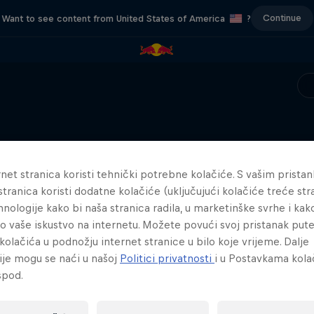
Continue
Want to see content from United States of America
?
Sličan sadržaj
net stranica koristi tehnički potrebne kolačiće. S vašim prista
stranica koristi dodatne kolačiće (uključujući kolačiće treće stra
hnologije kako bi naša stranica radila, u marketinške svrhe i kak
lo vaše iskustvo na internetu. Možete povući svoj pristanak pu
kolačića u podnožju internet stranice u bilo koje vrijeme. Dalje
ije mogu se naći u našoj
Politici privatnosti
i u Postavkama kola
spod.