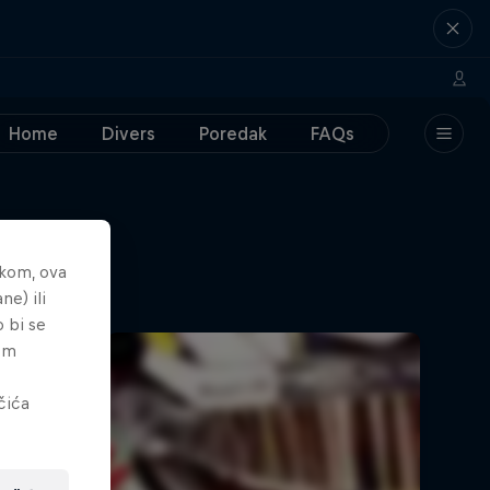
Home
Divers
Poredak
FAQs
nkom, ova
ne) ili
o bi se
tem
čića