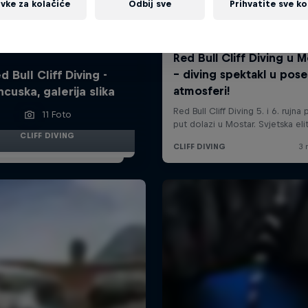
vke za kolačiće
Odbij sve
Prihvatite sve ko
d Bull Cliff Diving -
ncuska, galerija slika
11 Foto
CLIFF DIVING