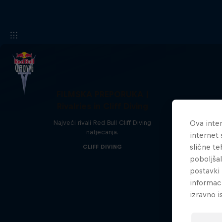
FILMSKA PREPORUKA |
Rivalries in Cliff Diving
Najveći rivali Red Bull Cliff Diving
Ova inter
natjecanja.
internet 
slične te
CLIFF DIVING
poboljša
postavki 
informac
izravno i