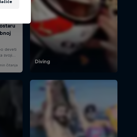
lačiće