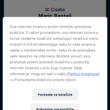
Encouraged
Ova internet stranica koristi tehnički potrebne
kolačiće. S vašim pristankom, ova internet stranica
The Learning Curve
BMX
koristi dodatne kolačiće (uključujući kolačiće treće
strane) ili slične tehnologije kako bi naša stranica
BMX
radila, u marketinške svrhe i kako bi se poboljšalo
vaše iskustvo na internetu. Možete povući svoj
pristanak putem postavki kolačića u podnožju
internet stranice u bilo koje vrijeme. Dalje
informacije mogu se naći u našoj
Politici privatnosti
i u Postavkama kolačića izravno ispod.
Postavke za kolačiće
Prihvatite sve kolačiće