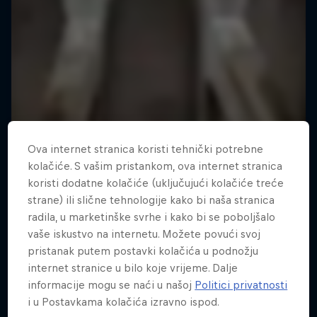
Ova internet stranica koristi tehnički potrebne
kolačiće. S vašim pristankom, ova internet stranica
koristi dodatne kolačiće (uključujući kolačiće treće
strane) ili slične tehnologije kako bi naša stranica
radila, u marketinške svrhe i kako bi se poboljšalo
vaše iskustvo na internetu. Možete povući svoj
pristanak putem postavki kolačića u podnožju
internet stranice u bilo koje vrijeme. Dalje
informacije mogu se naći u našoj
Politici privatnosti
i u Postavkama kolačića izravno ispod.