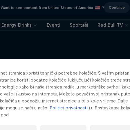
Continue
Want to see content from United States of America
?
Energy Drinks
Eventi
Sportaši
Red Bull TV
Sličan sadržaj
net stranica koristi tehnički potrebne kolačiće. S vašim prista
stranica koristi dodatne kolačiće (uključujući kolačiće treće stra
hnologije kako bi naša stranica radila, u marketinške svrhe i kak
lo vaše iskustvo na internetu. Možete povući svoj pristanak pu
kolačića u podnožju internet stranice u bilo koje vrijeme. Dalje
ije mogu se naći u našoj
Politici privatnosti
i u Postavkama kola
spod.