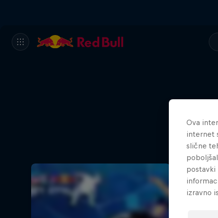
Ova inter
internet 
slične te
poboljša
postavki 
informac
izravno i