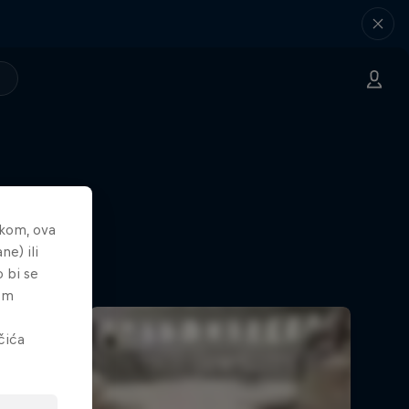
nkom, ova
ne) ili
o bi se
tem
čića