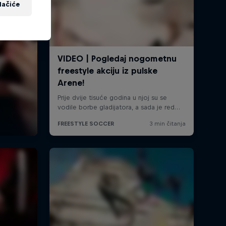
lačiće