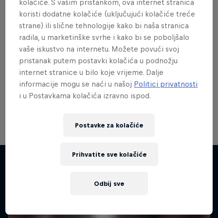
kolačiće. S vašim pristankom, ova internet stranica
koristi dodatne kolačiće (uključujući kolačiće treće
strane) ili slične tehnologije kako bi naša stranica
radila, u marketinške svrhe i kako bi se poboljšalo
Red Bull Showrun Zagreb
vaše iskustvo na internetu. Možete povući svoj
27 rujan 2026
pristanak putem postavki kolačića u podnožju
internet stranice u bilo koje vrijeme. Dalje
Red Bull Showrun Zagreb , Croatia
informacije mogu se naći u našoj
Politici privatnosti
F1
i u Postavkama kolačića izravno ispod.
Tickets available
Postavke za kolačiće
Prihvatite sve kolačiće
Sličan sadržaj
Odbij sve