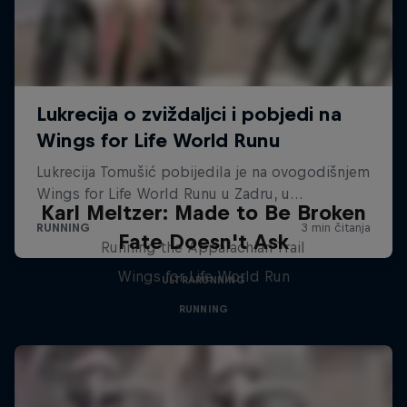
Karl Meltzer: Made to Be Broken
Fate Doesn't Ask
Running the Appalachian Trail
Wings for Life World Run
ULTRARUNNING
RUNNING