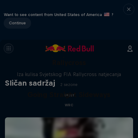
Want to see content from United States of America
?
Continue
Filmska preporuka | Inside
Rallycross
Iza kulisa Svjetskog FIA Rallycross natjecanja
Sličan sadržaj
2 sezone
Going Straight Sideways
RALLY
WRC