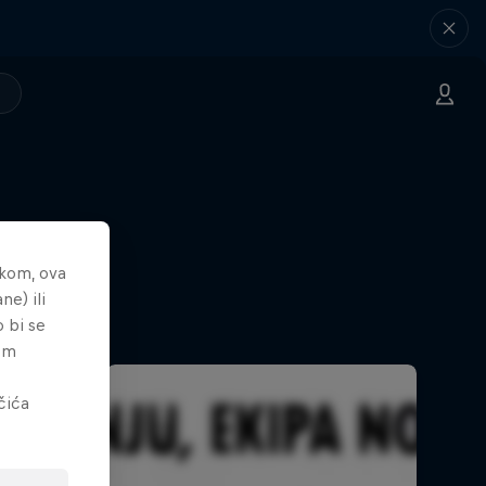
nkom, ova
ne) ili
o bi se
tem
čića