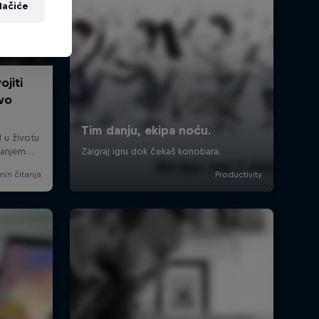
lačiće