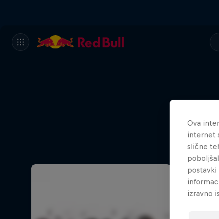
Ova inter
internet 
slične te
poboljša
postavki 
informac
izravno i