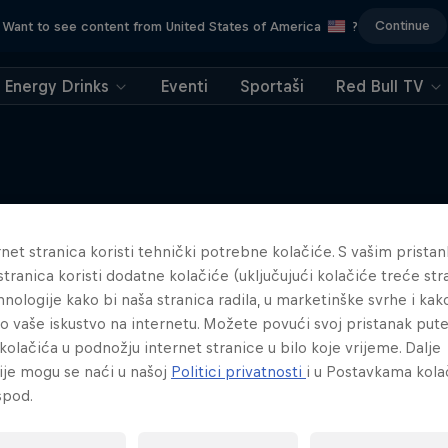
Continue
Want to see content from United States of America
?
Energy Drinks
Eventi
Sportaši
Red Bull TV
Sličan sadržaj
net stranica koristi tehnički potrebne kolačiće. S vašim prista
stranica koristi dodatne kolačiće (uključujući kolačiće treće stra
hnologije kako bi naša stranica radila, u marketinške svrhe i kak
lo vaše iskustvo na internetu. Možete povući svoj pristanak pu
kolačića u podnožju internet stranice u bilo koje vrijeme. Dalje
ije mogu se naći u našoj
Politici privatnosti
i u Postavkama kola
spod.