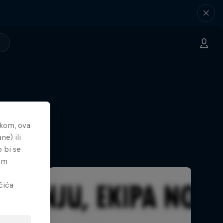
nkom, ova
ne) ili
o bi se
tem
čića