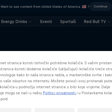
Continue
Want to see content from United States of America
?
Energy Drinks
Eventi
Sportaši
Red Bull TV
Sličan sadržaj
net stranica koristi tehnički potrebne kolačiće. S vašim prista
stranica koristi dodatne kolačiće (uključujući kolačiće treće stra
hnologije kako bi naša stranica radila, u marketinške svrhe i kak
lo vaše iskustvo na internetu. Možete povući svoj pristanak pu
kolačića u podnožju internet stranice u bilo koje vrijeme. Dalje
ije mogu se naći u našoj
Politici privatnosti
i u Postavkama kola
spod.