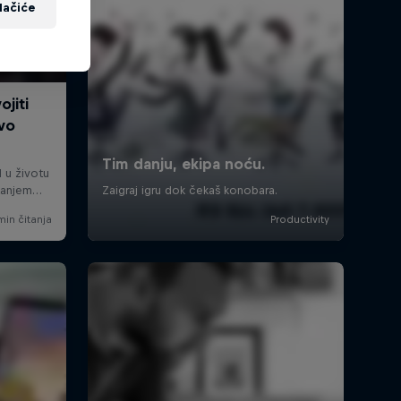
lačiće