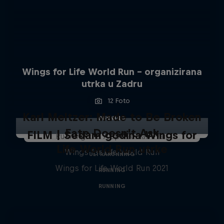
Wings for Life World Run - organizirana
utrka u Zadru
12 Foto
Karl Meltzer: Made to Be Broken
RUNNING
Fate Doesn't Ask
FILM | Sedam godina Wings for
Running the Appalachian Trail
Life World Run utrke
Wings for Life World Run
ULTRARUNNING
Wings for Life World Run 2021
RUNNING
RUNNING