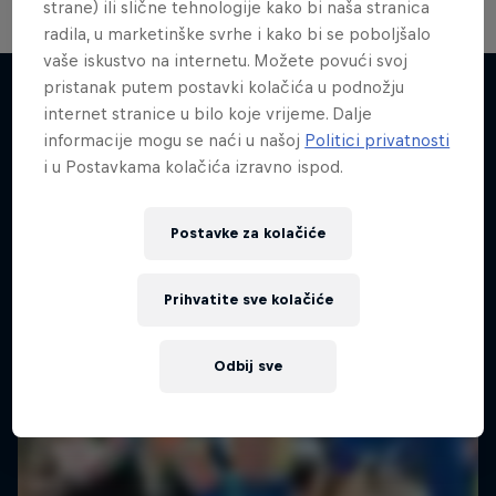
strane) ili slične tehnologije kako bi naša stranica
radila, u marketinške svrhe i kako bi se poboljšalo
vaše iskustvo na internetu. Možete povući svoj
pristanak putem postavki kolačića u podnožju
Crossing Corsica
internet stranice u bilo koje vrijeme. Dalje
informacije mogu se naći u našoj
Politici privatnosti
Sličan sadržaj
The GR20 Trail Quest
i u Postavkama kolačića izravno ispod.
ULTRARUNNING
Postavke za kolačiće
Prihvatite sve kolačiće
Odbij sve