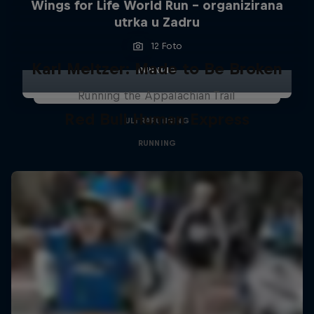
Wings for Life World Run - organizirana
utrka u Zadru
12 Foto
Karl Meltzer: Made to Be Broken
RUNNING
Running the Appalachian Trail
Red Bull Human Express
ULTRARUNNING
RUNNING