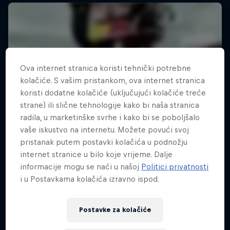
Ova internet stranica koristi tehnički potrebne
kolačiće. S vašim pristankom, ova internet stranica
koristi dodatne kolačiće (uključujući kolačiće treće
strane) ili slične tehnologije kako bi naša stranica
radila, u marketinške svrhe i kako bi se poboljšalo
vaše iskustvo na internetu. Možete povući svoj
pristanak putem postavki kolačića u podnožju
internet stranice u bilo koje vrijeme. Dalje
informacije mogu se naći u našoj
Politici privatnosti
i u Postavkama kolačića izravno ispod.
Postavke za kolačiće