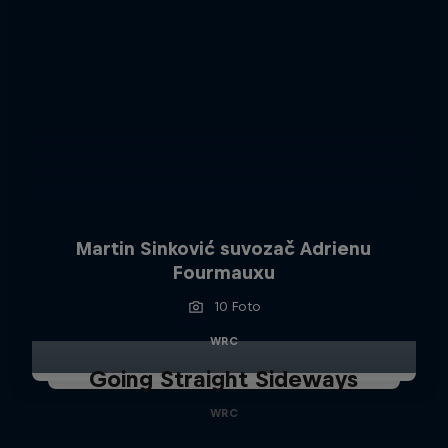
Martin Sinković suvozač Adrienu
Fourmauxu
10 Foto
WRC
Going Straight Sideways
WRC