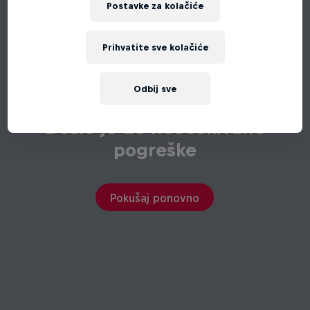
Postavke za kolačiće
Prihvatite sve kolačiće
Odbij sve
Došlo je do neočekivane
pogreške
Pokušaj ponovno