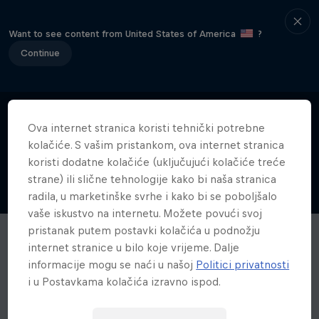
Want to see content from United States of America
?
Continue
Ova internet stranica koristi tehnički potrebne
kolačiće. S vašim pristankom, ova internet stranica
koristi dodatne kolačiće (uključujući kolačiće treće
strane) ili slične tehnologije kako bi naša stranica
radila, u marketinške svrhe i kako bi se poboljšalo
vaše iskustvo na internetu. Možete povući svoj
pristanak putem postavki kolačića u podnožju
internet stranice u bilo koje vrijeme. Dalje
informacije mogu se naći u našoj
Politici privatnosti
i u Postavkama kolačića izravno ispod.