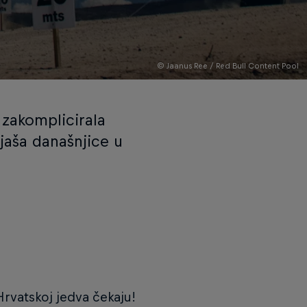
© Jaanus Ree / Red Bull Content Pool
zakomplicirala
ijaša današnjice u
Hrvatskoj jedva čekaju!