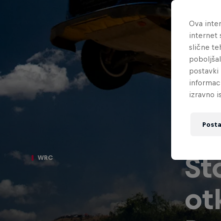
Ova inter
internet 
slične te
poboljša
postavki 
informac
izravno i
Posta
Št
WRC
ot