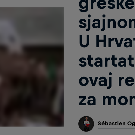
greške
sjajno
U Hrva
startat
ovaj r
za mo
Sébastien Og