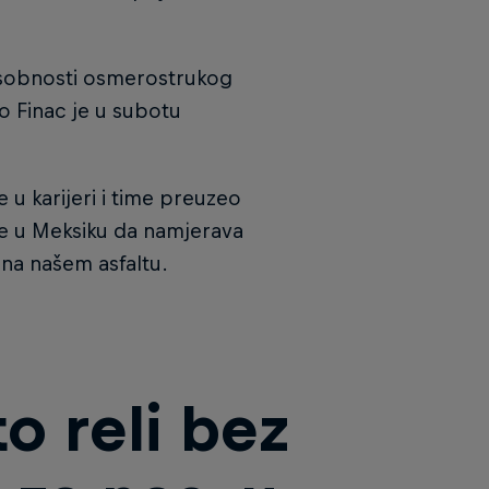
posobnosti osmerostrukog
o Finac je u subotu
 u karijeri i time preuzeo
je u Meksiku da namjerava
 na našem asfaltu.
to reli bez