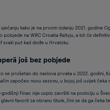
 sjećanju kako je na prvom izdanju 2021. godine O
 pobjede na WRC Croatia Rallyju, a bit će definiti
mf svaki put kad dođe u Hrvatsku.
perä još bez pobjede
o se prošetao do naslova prvaka u 2022. godini, Ka
ačin započeo novu sezonu, u kojoj još uvijek čeka n
-godišnji Finac nije uspio završiti na postolju u Šve
je glavni favorit za obranu titule, čini se da ga čeka