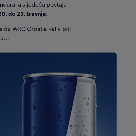
endara, a sljedeća postaja
20. do 23. travnja
.
 će WRC Croatia Rally biti
u...