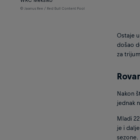
© Jaanus Ree / Red Bull Content Pool
Ostaje u
došao do
za triju
Rovan
Nakon št
jednak n
Mladi 22
je i dal
sezone.