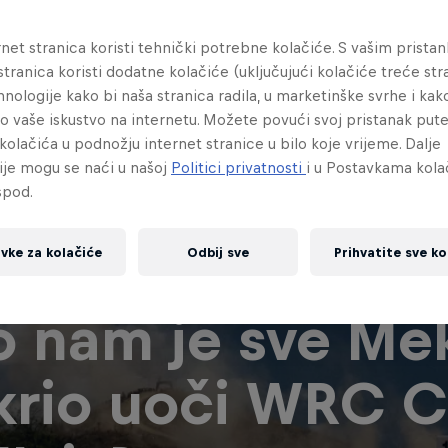
net stranica koristi tehnički potrebne kolačiće. S vašim prista
stranica koristi dodatne kolačiće (uključujući kolačiće treće stra
hnologije kako bi naša stranica radila, u marketinške svrhe i kak
lo vaše iskustvo na internetu. Možete povući svoj pristanak pu
kolačića u podnožju internet stranice u bilo koje vrijeme. Dalje
ije mogu se naći u našoj
Politici privatnosti
i u Postavkama kola
spod.
vke za kolačiće
Odbij sve
Prihvatite sve ko
o nam je sve Me
krio uoči WRC C