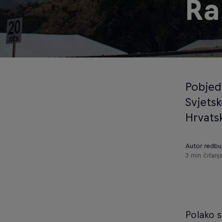
Ra
Pobjed
Svjetsk
Hrvats
Autor redbul
3 min čitanj
Polako s