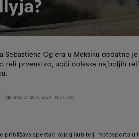
llyja?
a Sebastiena Ogiera u Meksiku dodatno je 
o reli prvenstvo, uoči dolaska najboljih rel
ku.
l.hr
a
Published on
20.03.2023 · 14:37 UTC
e približava spektakl kojeg ljubitelji motosporta u 