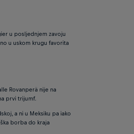
gier u posljednjem zavoju
vno u uskom krugu favorita
lle Rovanperä nije na
a prvi trijumf.
dskoj, a ni u Meksiku pa iako
 teška borba do kraja