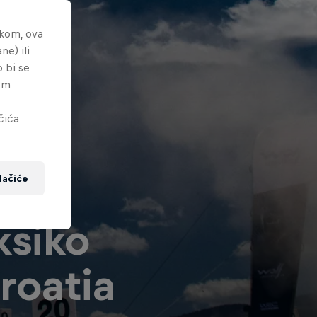
nkom, ova
ne) ili
o bi se
tem
čića
lačiće
ksiko
roatia