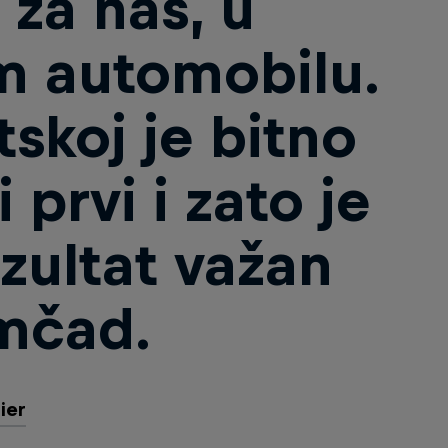
 za nas, u
m automobilu.
tskoj je bitno
i prvi i zato je
ezultat važan
mčad.
ier