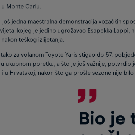
 u Monte Carlu.
to još jedna maestralna demonstracija vozačkih s
vijeta, kojeg je jedino ugrožavao Esapekka Lappi, n
nakon teškog izlijetanja.
 tako za volanom Toyote Yaris stigao do 57. pobjede
u ukupnom poretku, a što je još važnije, potvrdio 
i i u Hrvatskoj, nakon što ga prošle sezone nije bilo
Bio je 