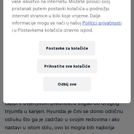
vaše iskustvo na internetu. Možete povući svoj
pristanak putem postavki kolačića u podnožju
internet stranice u bilo koje vrijeme. Dalje
informacije mogu se naći u našoj
Politici privatnosti
i u Postavkama kolačića izravno ispod.
Isplati se finska upornost
Postavke za kolačiće
Prošlo je sedam godina otkad je Esapekka Lappi
upisao svoju prvu pobjedu na Finskom reliju. U
Prihvatite sve kolačiće
međuvremenu je 33-godišnji Finac imao uspona i
padova, ali nije odustao.
Odbij sve
Nagrada je stigla ovog vikenda u Švedskoj, kad je
Lappi s uvjerljivom prednošću stigao do drugog
trijumfa u karijeri. Hyundai je čini se donio odličnu
odluku što ga je zadržao u svojim redovima i ako
nastavi u istom stilu, ovo bi mogla biti najbolja