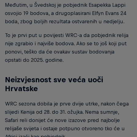
Međutim, u Švedskoj je pobjednik Esapekka Lappi
osvojio 19 bodova, a drugoplasirani Elfyn Evans 24
boda, zbog boljih rezultata ostvarenih u nedjelju.
To je prvi put u povijesti WRC-a da pobjednik relija
nije zgrabio i najviše bodova. Ako se to još koji put
ponovi, teško da će ovakav sustav bodovanja
opstati do 2025. godine.
Neizvjesnost sve veća uoči
Hrvatske
WRC sezona dobila je prve dvije utrke, nakon čega
slijedi Kenija od 28. do 31. ožujka. Nema sumnje,
Safari reli donijet će nove izazove pred najbolje
relijaše svijeta i ostaje potpuno otvoreno tko će u
Africi izaći kao pobjednik.