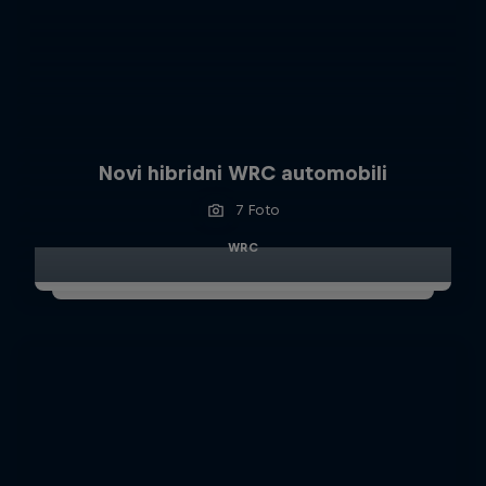
Novi hibridni WRC automobili
7 Foto
WRC