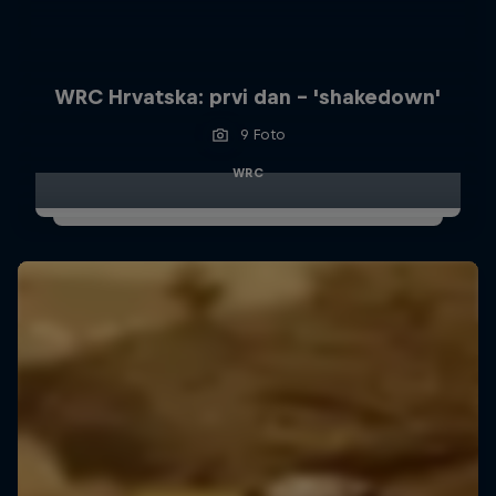
WRC Hrvatska: prvi dan - 'shakedown'
9 Foto
WRC