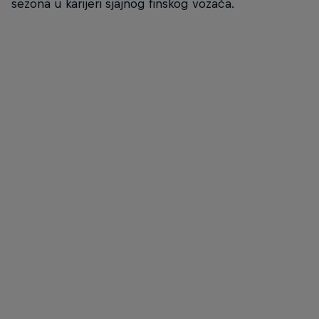
sezona u karijeri sjajnog finskog vozača.
Esapekka Lappi
© redbullcontentpool