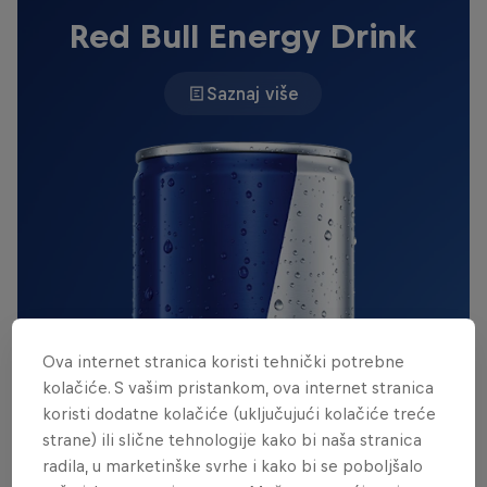
Red Bull Energy Drink
Saznaj više
Ova internet stranica koristi tehnički potrebne
kolačiće. S vašim pristankom, ova internet stranica
koristi dodatne kolačiće (uključujući kolačiće treće
strane) ili slične tehnologije kako bi naša stranica
radila, u marketinške svrhe i kako bi se poboljšalo