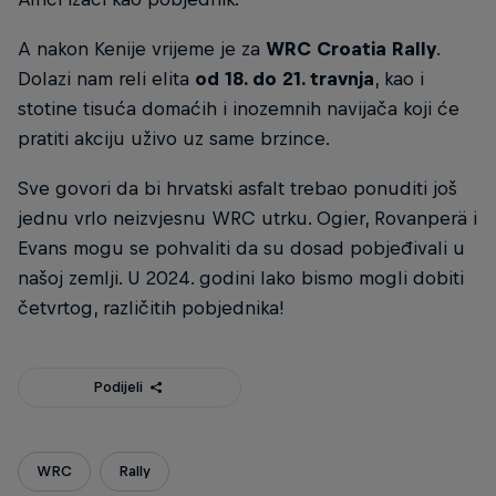
A nakon Kenije vrijeme je za
WRC Croatia Rally
.
Dolazi nam reli elita
od 18. do 21. travnja
, kao i
stotine tisuća domaćih i inozemnih navijača koji će
pratiti akciju uživo uz same brzince.
Sve govori da bi hrvatski asfalt trebao ponuditi još
jednu vrlo neizvjesnu WRC utrku. Ogier, Rovanperä i
Evans mogu se pohvaliti da su dosad pobjeđivali u
našoj zemlji. U 2024. godini lako bismo mogli dobiti
četvrtog, različitih pobjednika!
Podijeli
WRC
Rally