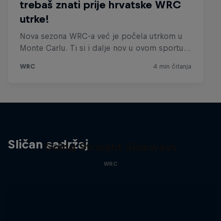
Sličan sadržaj
Going Straight Sideways
WRC