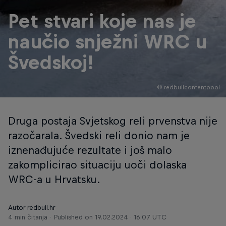
Pet stvari koje nas je
naučio snježni WRC u
Švedskoj!
© redbullcontentpool
Druga postaja Svjetskog reli prvenstva nije
razočarala. Švedski reli donio nam je
iznenađujuće rezultate i još malo
zakomplicirao situaciju uoči dolaska
WRC-a u Hrvatsku.
Autor redbull.hr
4 min čitanja
Published on
19.02.2024 · 16:07 UTC