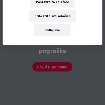
Postavke za kolačiće
Prihvatite sve kolačiće
Odbij sve
Došlo je do neočekivane
pogreške
Pokušaj ponovno