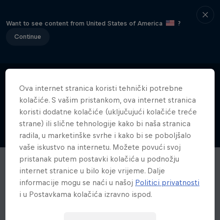
Want to see content from United States of America
?
Continue
Ova internet stranica koristi tehnički potrebne
kolačiće. S vašim pristankom, ova internet stranica
koristi dodatne kolačiće (uključujući kolačiće treće
strane) ili slične tehnologije kako bi naša stranica
radila, u marketinške svrhe i kako bi se poboljšalo
vaše iskustvo na internetu. Možete povući svoj
pristanak putem postavki kolačića u podnožju
internet stranice u bilo koje vrijeme. Dalje
informacije mogu se naći u našoj
Politici privatnosti
i u Postavkama kolačića izravno ispod.