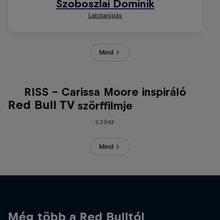
Mind
RISS - Carissa Moore inspiráló
Red Bull TV
szörffilmje
SZÖRF
Mind
Még több a Red Bulltól