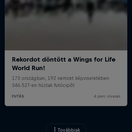
Továbbiak