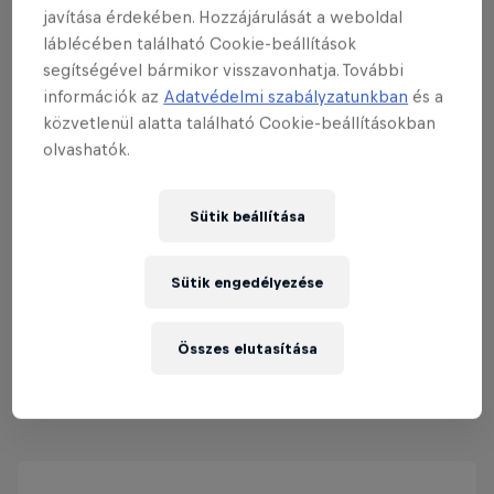
javítása érdekében. Hozzájárulását a weboldal
láblécében található Cookie-beállítások
segítségével bármikor visszavonhatja. További
információk az
Adatvédelmi szabályzatunkban
és a
Red Bull Ládaderbi - Budapest
közvetlenül alatta található Cookie-beállításokban
20 Szeptember 2026
olvashatók.
Budapest, Tabán, Magyarország
Sütik beállítása
LÁDADERBI
Registrations open
Sütik engedélyezése
Mind
Összes elutasítása