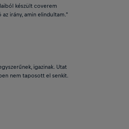
laiból készült coverem
az irány, amin elindultam.”
yszerűnek, igazinak. Utat
zben nem taposott el senkit.