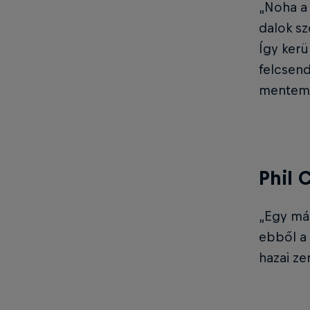
„Noha a
dalok sz
Így kerü
felcsend
mentem 
Phil 
„Egy más
ebből a 
hazai ze