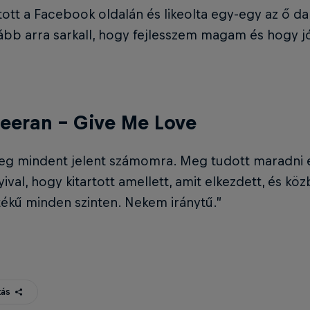
tt a Facebook oldalán és likeolta egy-egy az ő da
bb arra sarkall, hogy fejlesszem magam és hogy jó 
eeran – Give Me Love
eg mindent jelent számomra. Meg tudott maradni eg
yival, hogy kitartott amellett, amit elkezdett, és kö
ékű minden szinten. Nekem iránytű.”
ás