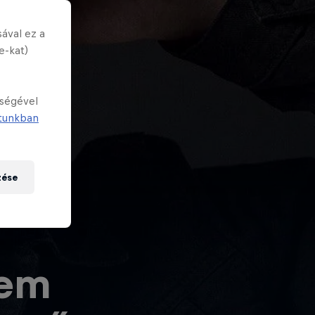
ával ez a
e-kat)
tségével
tunkban
zése
nem