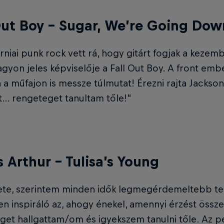
Out Boy – Sugar, We’re Going Dow
orniai punk rock vett rá, hogy gitárt fogjak a kezem
gyon jeles képviselője a Fall Out Boy. A front emb
a műfajon is messze túlmutat! Érezni rajta Jackson
t… rengeteget tanultam tőle!”
 Arthur – Tulisa’s Young
lete, szerintem minden idők legmegérdemeltebb t
en inspiráló az, ahogy énekel, amennyi érzést össz
get hallgattam/om és igyekszem tanulni tőle. Az 