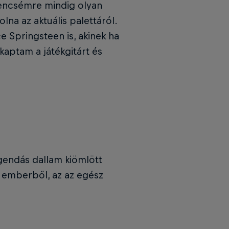
rencsémre mindig olyan
lna az aktuális palettáról.
e Springsteen is, akinek ha
kaptam a játékgitárt és
egendás dallam kiömlött
jű emberből, az az egész