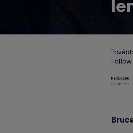
le
Tovább
Follow 
RedBull.hu
2 perc olva
Bruce