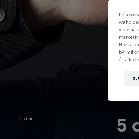
Ez a webo
weboldal
vagy has
marketin
Hozzájár
bármikor
és a közv
Süt
5 
ZENE