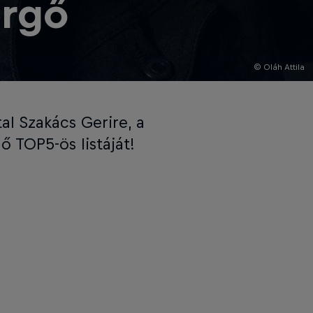
ergő
© Oláh Attila
al Szakács Gerire, a
ő TOP5-ös listáját!