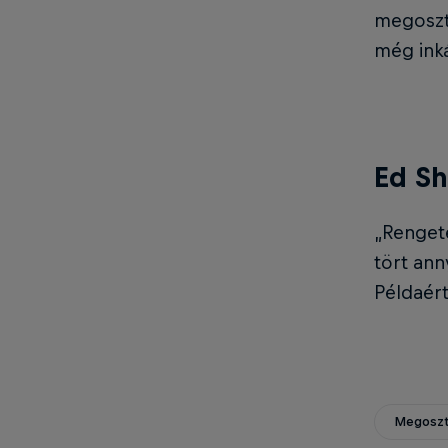
megoszto
még inká
Ed Sh
„Renget
tört ann
Példaért
Megoszt