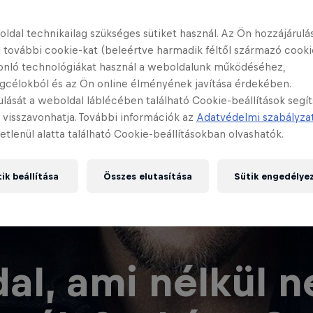
ldal technikailag szükséges sütiket használ. Az Ön hozzájárulás
 további cookie-kat (beleértve harmadik féltől származó cooki
onló technológiákat használ a weboldalunk működéséhez,
gcélokból és az Ön online élményének javítása érdekében.
ulását a weboldal láblécében található Cookie-beállítások segí
 visszavonhatja. További információk az
Adatvédelmi szabályza
etlenül alatta található Cookie-beállításokban olvashatók.
ik beállítása
Összes elutasítása
Sütik engedélye
dal, ami nélkül 