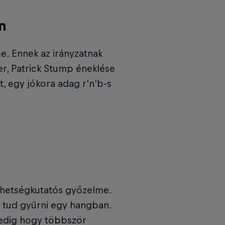
n
be. Ennek az irányzatnak
er, Patrick Stump éneklése
t, egy jókora adag r’n’b-s
ehetségkutatós győzelme.
e tud gyűrni egy hangban.
pedig hogy többször