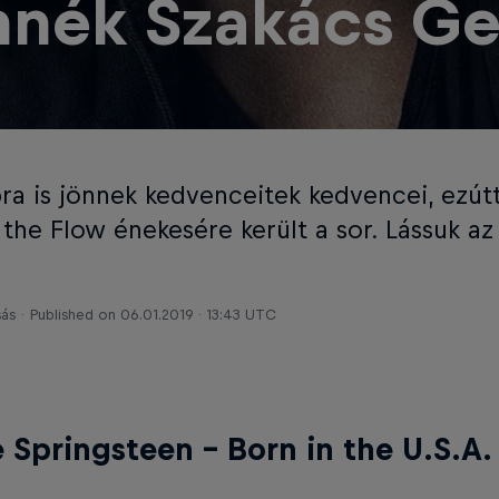
nnék Szakács G
ra is jönnek kedvenceitek kedvencei, ezútt
the Flow énekesére került a sor. Lássuk az 
sás
Published on
06.01.2019 · 13:43 UTC
 Springsteen – Born in the U.S.A.