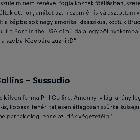
 szüleim nem zenével foglalkoznak főállásban, sze
óltak otthon, amiket azt hiszem én is választottam vo
lt a képbe sok nagy amerikai klasszikus, köztük Bruc
ült a Born in the USA című dala, egyből nyakamba 
a szoba közepére zúzni :D”
Collins – Sussudio
ik ilyen forma Phil Collins. Amennyi világ, ahány l
kis, kopasz, fehér, teljesen átlagosan szürke külse
neiparnak elég lenne az idők végezetéig.”