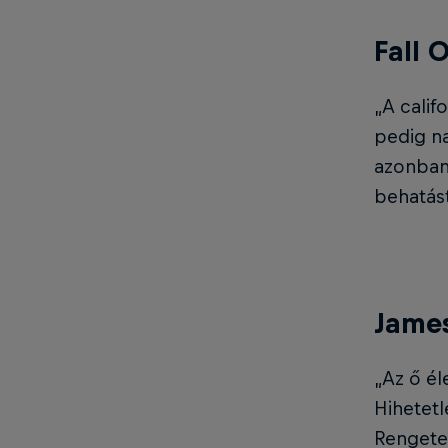
Fall 
„A calif
pedig na
azonban 
behatás
James
„Az ő é
Hihetetl
Rengete