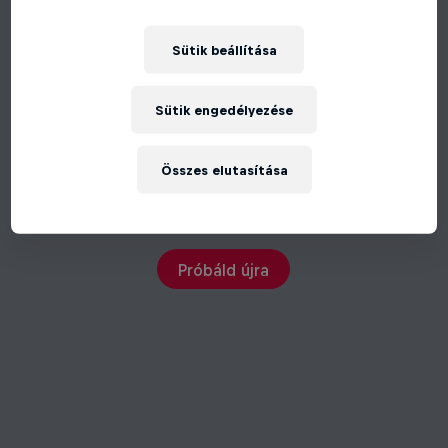
Sütik beállítása
Sütik engedélyezése
Összes elutasítása
Váratlan hiba történt
Próbáld újra