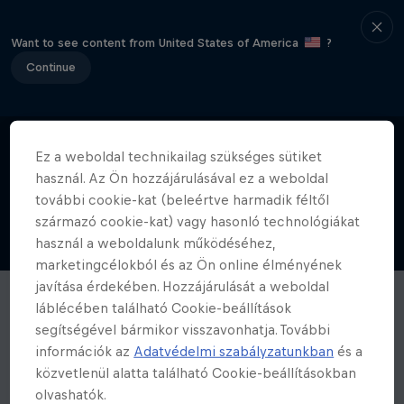
Want to see content from United States of America
?
Continue
Ez a weboldal technikailag szükséges sütiket
használ. Az Ön hozzájárulásával ez a weboldal
további cookie-kat (beleértve harmadik féltől
származó cookie-kat) vagy hasonló technológiákat
használ a weboldalunk működéséhez,
marketingcélokból és az Ön online élményének
javítása érdekében. Hozzájárulását a weboldal
láblécében található Cookie-beállítások
segítségével bármikor visszavonhatja. További
információk az
Adatvédelmi szabályzatunkban
és a
közvetlenül alatta található Cookie-beállításokban
olvashatók.