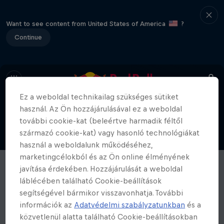
Want to see content from United States of America
?
Continue
Ez a weboldal technikailag szükséges sütiket
használ. Az Ön hozzájárulásával ez a weboldal
további cookie-kat (beleértve harmadik féltől
származó cookie-kat) vagy hasonló technológiákat
használ a weboldalunk működéséhez,
marketingcélokból és az Ön online élményének
javítása érdekében. Hozzájárulását a weboldal
láblécében található Cookie-beállítások
segítségével bármikor visszavonhatja. További
információk az
Adatvédelmi szabályzatunkban
és a
közvetlenül alatta található Cookie-beállításokban