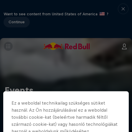
Want to see content from United States of America
?
Continue
Events
Discover worldwide Red Bull events. Explore the
Ez a weboldal technikailag szükséges sütiket
event calendar to see past and upcoming events: bike,
használ. Az Ön hozzájárulásával ez a weboldal
motorsport, surfing, winter sport, music, gaming and
további cookie-kat (beleértve harmadik féltől
much more.
származó cookie-kat) vagy hasonló technológiákat
használ a weboldalunk működéséhez,