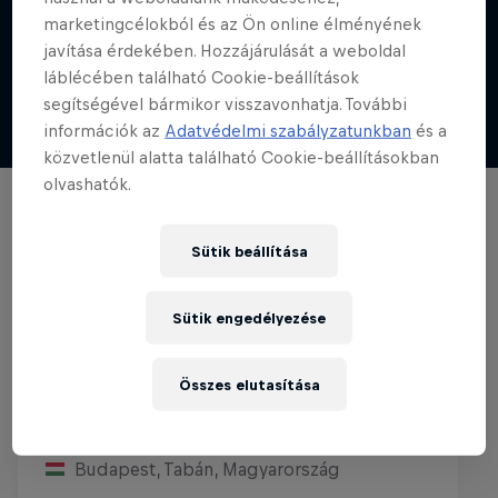
marketingcélokból és az Ön online élményének
javítása érdekében. Hozzájárulását a weboldal
láblécében található Cookie-beállítások
segítségével bármikor visszavonhatja. További
információk az
Adatvédelmi szabályzatunkban
és a
közvetlenül alatta található Cookie-beállításokban
olvashatók.
Sütik beállítása
Sütik engedélyezése
Összes elutasítása
Red Bull Ládaderbi - Budapest
20 Szeptember 2026
Budapest, Tabán, Magyarország