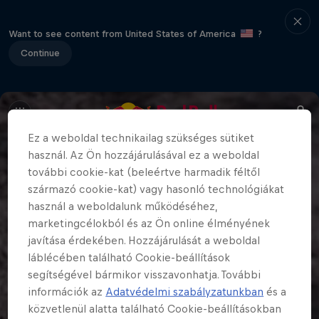
Want to see content from United States of America
?
Continue
Ez a weboldal technikailag szükséges sütiket
használ. Az Ön hozzájárulásával ez a weboldal
további cookie-kat (beleértve harmadik féltől
származó cookie-kat) vagy hasonló technológiákat
használ a weboldalunk működéséhez,
marketingcélokból és az Ön online élményének
javítása érdekében. Hozzájárulását a weboldal
láblécében található Cookie-beállítások
segítségével bármikor visszavonhatja. További
információk az
Adatvédelmi szabályzatunkban
és a
közvetlenül alatta található Cookie-beállításokban