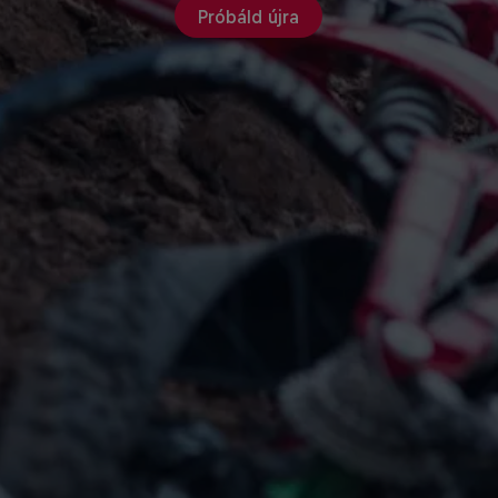
Próbáld újra