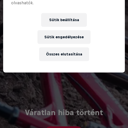
olvashatók.
Sütik beállítása
Sütik engedélyezése
Összes elutasítása
Váratlan hiba történt