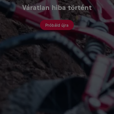
Váratlan hiba történt
Próbáld újra