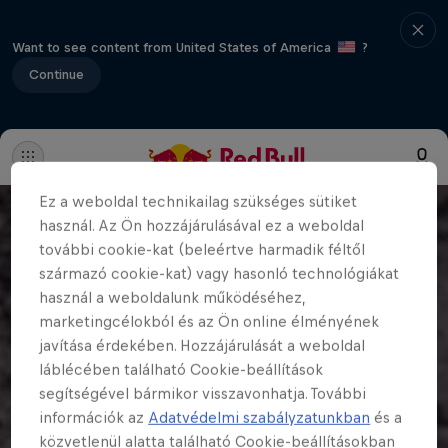
Want to see content from United States of America
?
Continue
Ez a weboldal technikailag szükséges sütiket
használ. Az Ön hozzájárulásával ez a weboldal
további cookie-kat (beleértve harmadik féltől
származó cookie-kat) vagy hasonló technológiákat
használ a weboldalunk működéséhez,
marketingcélokból és az Ön online élményének
javítása érdekében. Hozzájárulását a weboldal
láblécében található Cookie-beállítások
segítségével bármikor visszavonhatja. További
információk az
Adatvédelmi szabályzatunkban
és a
közvetlenül alatta található Cookie-beállításokban