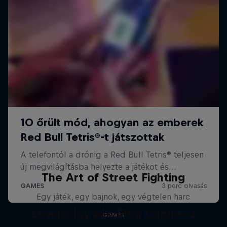
The Art of Street Fighting
Egy játék, egy bajnok, egy végtelen harc
Levels: Így készült a Cuphead
GAMES