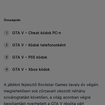
Összegzés
GTA V - Cheat kódok PC-n
1
GTA V - Kódok telefononként
2
GTA V - PS5 kódok
3
GTA V - Xbox kódok
4
A játékot fejlesztő Rockstar Games tavaly év végén
meglehetősen sok zűrzavart okozott néhány
szivárogtatást követően, a világ azonban végre
bepillantást nyerhetett a GTA V régóta várt