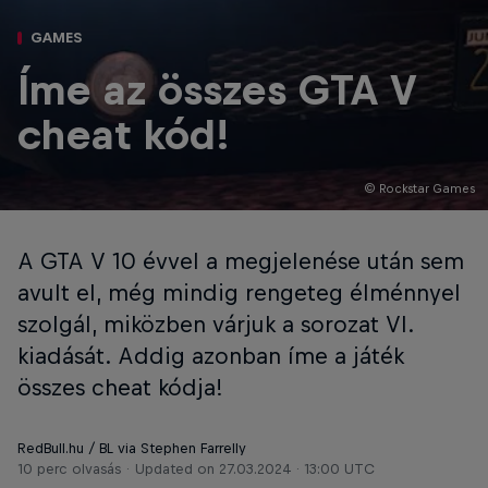
GAMES
Íme az összes GTA V
cheat kód!
© Rockstar Games
A GTA V 10 évvel a megjelenése után sem
avult el, még mindig rengeteg élménnyel
szolgál, miközben várjuk a sorozat VI.
kiadását. Addig azonban íme a játék
összes cheat kódja!
RedBull.hu / BL via Stephen Farrelly
10 perc olvasás
Updated on
27.03.2024 · 13:00 UTC