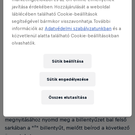
csokorba gyűjtöttünk. Mielőtt azonban benyomnád
javítása érdekében. Hozzájárulását a weboldal
a Power gombot, nézd meg a GTA VI trailerét!
láblécében található Cookie-beállítások
segítségével bármikor visszavonhatja. További
információk az
Adatvédelmi szabályzatunkban
és a
közvetlenül alatta található Cookie-beállításokban
olvashatók.
01
Sütik beállítása
GTA V - Cheat kódok PC-n
Sütik engedélyezése
PC-n két lehetőséged van: közvetlenül a
Összes elutasítása
mobiltelefonodon nyomsz be egy kódot játék
közben, vagy a konzolon keresztül. A konzol
megnyitásához nyomd meg a billentyűzet bal felső
sarkában a "²" billentyűt, mielőtt beírod a következő