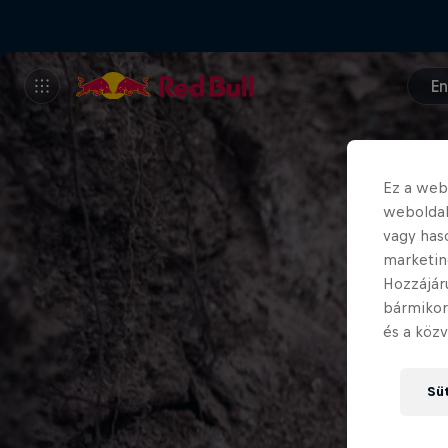
En
Ez a webo
weboldal
vagy has
marketin
Hozzájár
bármikor
és a közv
Süt