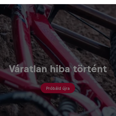
Váratlan hiba történt
Próbáld újra