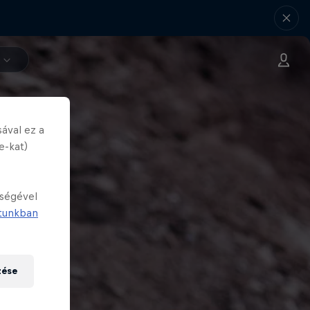
ával ez a
e-kat)
tségével
tunkban
zése