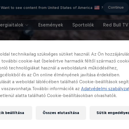
Continue
Want to see content from United States of America
?
ergiaitalok
Események
Sportolók
Red Bull TV
ldal technikailag szükséges sütiket használ. Az Ön hozzájárulás
 további cookie-kat (beleértve harmadik féltől származó cooki
onló technológiákat használ a weboldalunk működéséhez,
gcélokból és az Ön online élményének javítása érdekében.
ulását a weboldal láblécében található Cookie-beállítások segí
 visszavonhatja. További információk az
Adatvédelmi szabályza
etlenül alatta található Cookie-beállításokban olvashatók.
ik beállítása
Összes elutasítása
Sütik engedélye