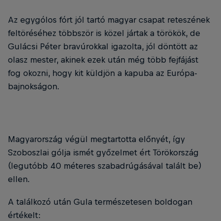
Az egygólos fórt jól tartó magyar csapat reteszének
feltöréséhez többször is közel jártak a törökök, de
Gulácsi Péter bravúrokkal igazolta, jól döntött az
olasz mester, akinek ezek után még több fejfájást
fog okozni, hogy kit küldjön a kapuba az Európa-
bajnokságon.
Magyarország végül megtartotta előnyét, így
Szoboszlai gólja ismét győzelmet ért Törökország
(legutóbb 40 méteres szabadrúgásával talált be)
ellen.
A találkozó után Gula természetesen boldogan
értékelt: