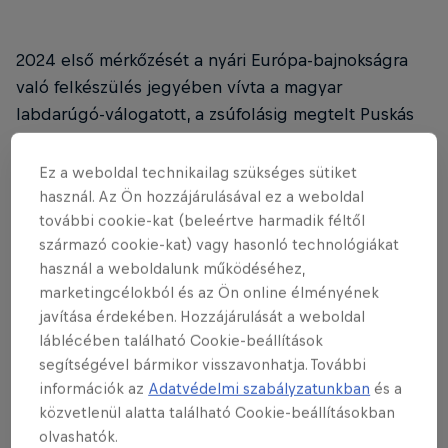
2024 első mérkőzését a nyári Európa-bajnokságra
való felkészülés jegyében vívta a magyar
labdarúgó-válogatott, a zsúfolásig megtelt Puskás
Arénában Törökországot fogadta.
Ez a weboldal technikailag szükséges sütiket
A szurkolókat talán leginkább foglalkoztató kérdés
használ. Az Ön hozzájárulásával ez a weboldal
az volt, vajon ki fogja védeni a magyar kaput, miután
további cookie-kat (beleértve harmadik féltől
a sérülését maga mögött hagyó
Gulácsi Péter
származó cookie-kat) vagy hasonló technológiákat
visszaszerezte helyét az RB Leipzig kezdőjében,
használ a weboldalunk működéséhez,
marketingcélokból és az Ön online élményének
ahol nagyszerű formát mutatott az utóbbi időben. A
javítása érdekében. Hozzájárulását a weboldal
mérkőzést megelőző sajtótájékoztatót követően
láblécében található Cookie-beállítások
utaltunk is rá
, Gula jó eséllyel pályára lép
segítségével bármikor visszavonhatja. További
valamelyik tavaszi mérkőzésen.
információk az
Adatvédelmi szabályzatunkban
és a
közvetlenül alatta található Cookie-beállításokban
olvashatók.