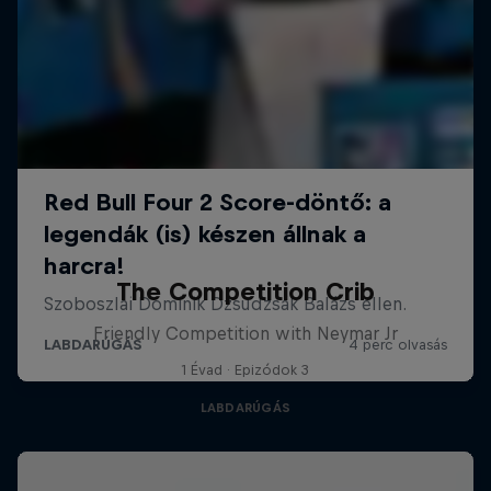
The Competition Crib
Friendly Competition with Neymar Jr
1 Évad · Epizódok 3
LABDARÚGÁS