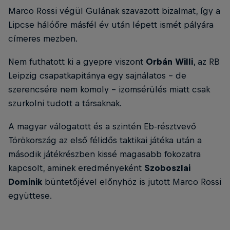
Marco Rossi végül Gulának szavazott bizalmat, így a
Lipcse hálóőre másfél év után lépett ismét pályára
címeres mezben.
Nem futhatott ki a gyepre viszont
Orbán Willi
, az RB
Leipzig csapatkapitánya egy sajnálatos - de
szerencsére nem komoly - izomsérülés miatt csak
szurkolni tudott a társaknak.
A magyar válogatott és a szintén Eb-résztvevő
Törökország az első félidős taktikai játéka után a
második játékrészben kissé magasabb fokozatra
kapcsolt, aminek eredményeként
Szoboszlai
Dominik
büntetőjével előnyhöz is jutott Marco Rossi
együttese.