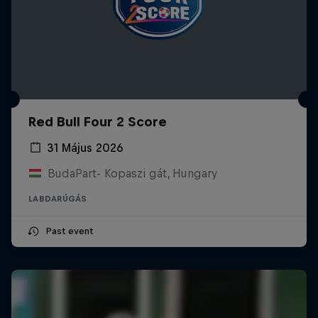
Red Bull Four 2 Score
31 Május 2026
BudaPart- Kopaszi gát, Hungary
LABDARÚGÁS
Past event