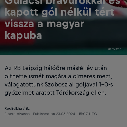
Gulácsi bravúrokkal és
kapott gól nélkül tért
vissza a magyar
kapuba
© mlsz.hu
Az RB Leipzig hálóőre másfél év után
ölthette ismét magára a címeres mezt,
válogatottunk Szoboszlai góljával 1-0-s
győzelmet aratott Törökország ellen.
RedBull.hu / BL
2 perc olvasás
Published on
23.03.2024 · 15:07 UTC