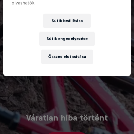
olvashatók.
Sütik beállítása
Sütik engedélyezése
Összes elutasítása
Váratlan hiba történt