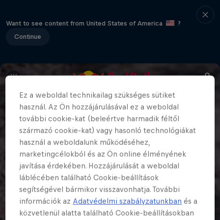
Want to see content from United States of America
?
Continue
Ez a weboldal technikailag szükséges sütiket
használ. Az Ön hozzájárulásával ez a weboldal
további cookie-kat (beleértve harmadik féltől
származó cookie-kat) vagy hasonló technológiákat
használ a weboldalunk működéséhez,
marketingcélokból és az Ön online élményének
javítása érdekében. Hozzájárulását a weboldal
láblécében található Cookie-beállítások
segítségével bármikor visszavonhatja. További
információk az
Adatvédelmi szabályzatunkban
és a
közvetlenül alatta található Cookie-beállításokban