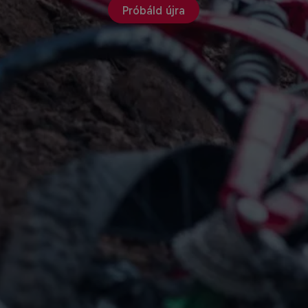
Próbáld újra