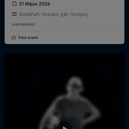
31 Május 2026
BudaPart- Kopaszi gát, Hungary
LABDARÚGÁS
Past event