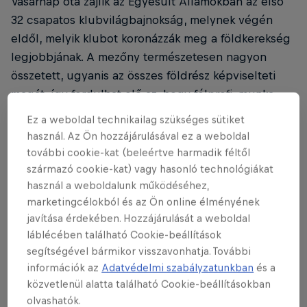
Vasárnap óta zajlik az Egyesült Államokban az első
32 csapatos klubvilágbajnokság, melynek végén
eldől, melyik klubot koronázzák meg a földkerekség
legjobbjának. A mezőny természetesen nagyon
összetett, ugyanis az összes földrész képviselteti
magát, így fordulhat elő az, hogy félprofi, munka
mellett futballozó játékosok lépnek pályára
Ez a weboldal technikailag szükséges sütiket
világsztárok ellen, mint tette azt az új-zélandi
használ. Az Ön hozzájárulásával ez a weboldal
Auckland City a Bayern München ellen (10–0-ra
további cookie-kat (beleértve harmadik féltől
győzött a német csapat).
származó cookie-kat) vagy hasonló technológiákat
használ a weboldalunk működéséhez,
Hatalmas dolog, hogy a klubvilágbajnokságon
marketingcélokból és az Ön online élményének
Európából nemcsak a legnagyobb futballnemzetek
javítása érdekében. Hozzájárulását a weboldal
láblécében található Cookie-beállítások
sztárcsapatai lehetnek ott, hanem Ausztria is
segítségével bármikor visszavonhatja. További
képviselteti magát a Red Bull Salzburggal! Sokan
információk az
Adatvédelmi szabályzatunkban
és a
persze nem értették, hogyan lehetséges ez, pedig a
közvetlenül alatta található Cookie-beállításokban
válasz nem annyira bonyolult.
olvashatók.