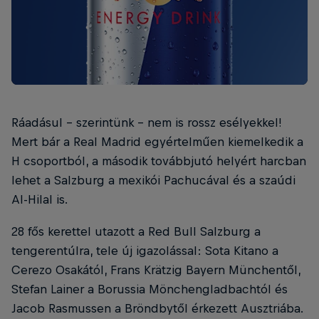
Ráadásul – szerintünk – nem is rossz esélyekkel!
Mert bár a Real Madrid egyértelműen kiemelkedik a
H csoportból, a második továbbjutó helyért harcban
lehet a Salzburg a mexikói Pachucával és a szaúdi
Al-Hilal is.
28 fős kerettel utazott a Red Bull Salzburg a
tengerentúlra, tele új igazolással: Sota Kitano a
Cerezo Osakától, Frans Krätzig Bayern Münchentől,
Stefan Lainer a Borussia Mönchengladbachtól és
Jacob Rasmussen a Bröndbytől érkezett Ausztriába.