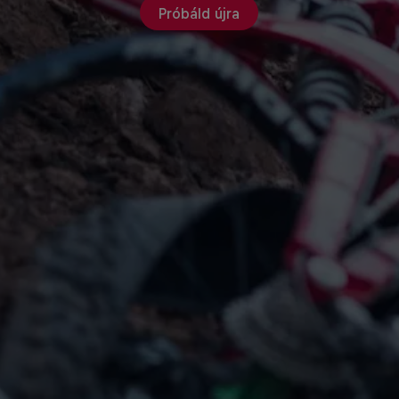
Próbáld újra