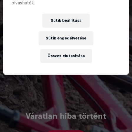
olvashatók.
Sütik beállítása
Sütik engedélyezése
Összes elutasítása
Váratlan hiba történt