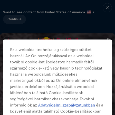
Want to see content from United States of America
?
Continue
Ez a weboldal technikailag szükséges sütiket
használ. Az Ön hozzájárulásával ez a weboldal
további cookie-kat (beleértve harmadik féltől
származó cookie-kat) vagy hasonló technológiákat
használ a weboldalunk működéséhez,
marketingcélokból és az Ön online élményének
javítása érdekében. Hozzájárulását a weboldal
láblécében található Cookie-beállítások
segítségével bármikor visszavonhatja. További
információk az
Adatvédelmi szabályzatunkban
és a
közvetlenül alatta található Cookie-beállításokban