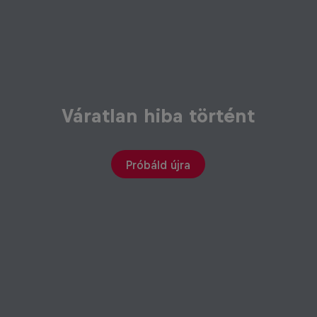
Váratlan hiba történt
Próbáld újra