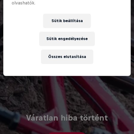
olvashatók.
Sütik beállítása
Sütik engedélyezése
Összes elutasítása
Váratlan hiba történt