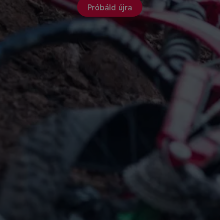
Próbáld újra