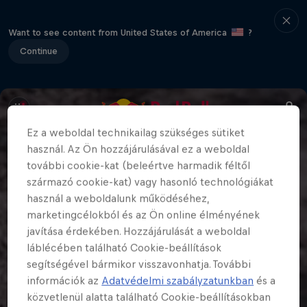
Want to see content from United States of America
?
Continue
Ez a weboldal technikailag szükséges sütiket
használ. Az Ön hozzájárulásával ez a weboldal
további cookie-kat (beleértve harmadik féltől
származó cookie-kat) vagy hasonló technológiákat
használ a weboldalunk működéséhez,
marketingcélokból és az Ön online élményének
javítása érdekében. Hozzájárulását a weboldal
láblécében található Cookie-beállítások
segítségével bármikor visszavonhatja. További
információk az
Adatvédelmi szabályzatunkban
és a
közvetlenül alatta található Cookie-beállításokban