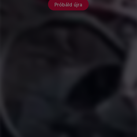
Próbáld újra