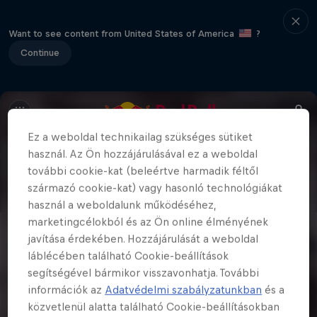
Want to see content from United States of America
?
Continue
Ez a weboldal technikailag szükséges sütiket
használ. Az Ön hozzájárulásával ez a weboldal
további cookie-kat (beleértve harmadik féltől
származó cookie-kat) vagy hasonló technológiákat
használ a weboldalunk működéséhez,
marketingcélokból és az Ön online élményének
javítása érdekében. Hozzájárulását a weboldal
láblécében található Cookie-beállítások
segítségével bármikor visszavonhatja. További
információk az
Adatvédelmi szabályzatunkban
és a
közvetlenül alatta található Cookie-beállításokban