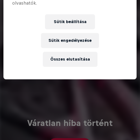
olvashatók.
Sütik beállítása
Sütik engedélyezése
Összes elutasítása
Váratlan hiba történt