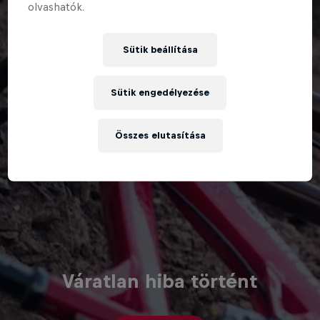
olvashatók.
Sütik beállítása
Sütik engedélyezése
Összes elutasítása
Váratlan hiba történt