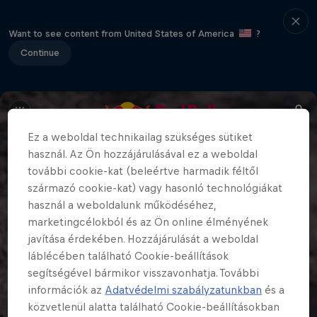
Want to see content from United States of America
?
Continue
Ez a weboldal technikailag szükséges sütiket
használ. Az Ön hozzájárulásával ez a weboldal
további cookie-kat (beleértve harmadik féltől
származó cookie-kat) vagy hasonló technológiákat
használ a weboldalunk működéséhez,
marketingcélokból és az Ön online élményének
javítása érdekében. Hozzájárulását a weboldal
láblécében található Cookie-beállítások
segítségével bármikor visszavonhatja. További
információk az
Adatvédelmi szabályzatunkban
és a
közvetlenül alatta található Cookie-beállításokban