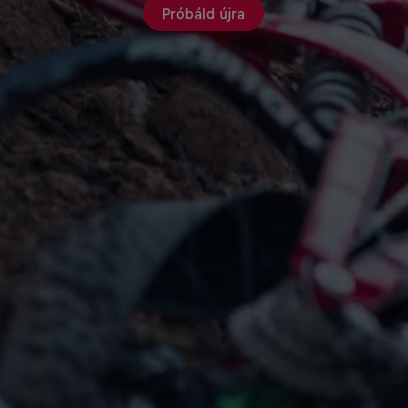
Próbáld újra