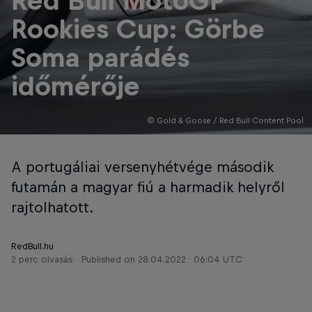
Red Bull MotoGP
Rookies Cup: Görbe
Soma parádés
időmérője
© Gold & Goose / Red Bull Content Pool
A portugáliai versenyhétvége második
futamán a magyar fiú a harmadik helyről
rajtolhatott.
RedBull.hu
2 perc olvasás
Published on
28.04.2022 · 06:04 UTC