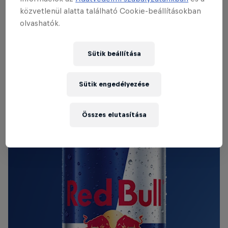
közvetlenül alatta található Cookie-beállításokban
THE ORIGINAL RED BULL
olvashatók.
Red Bull Energy Drink
Sütik beállítása
További információ
Sütik engedélyezése
Összes elutasítása