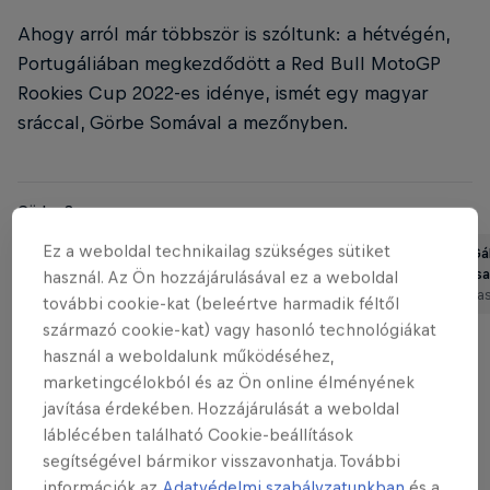
Ahogy arról már többször is szóltunk: a hétvégén,
Portugáliában megkezdődött a Red Bull MotoGP
Rookies Cup 2022-es idénye, ismét egy magyar
sráccal, Görbe Somával a mezőnyben.
Görbe Soma
Ez a weboldal technikailag szükséges sütiket
Görbe Soma: Most minden
Talmácsi G
összeállt!
karrierje cs
használ. Az Ön hozzájárulásával ez a weboldal
3 perc olvasás
4 perc olva
további cookie-kat (beleértve harmadik féltől
származó cookie-kat) vagy hasonló technológiákat
használ a weboldalunk működéséhez,
marketingcélokból és az Ön online élményének
A 16 éves tehetség remekül kezdte második évét,
javítása érdekében. Hozzájárulását a weboldal
ugyanis szó szerint szárnyalt az időmérőn!
láblécében található Cookie-beállítások
segítségével bármikor visszavonhatja. További
információk az
Adatvédelmi szabályzatunkban
és a