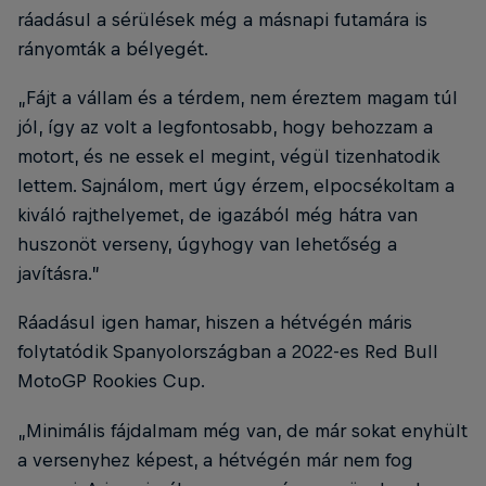
ráadásul a sérülések még a másnapi futamára is
rányomták a bélyegét.
„Fájt a vállam és a térdem, nem éreztem magam túl
jól, így az volt a legfontosabb, hogy behozzam a
motort, és ne essek el megint, végül tizenhatodik
lettem. Sajnálom, mert úgy érzem, elpocsékoltam a
kiváló rajthelyemet, de igazából még hátra van
huszonöt verseny, úgyhogy van lehetőség a
javításra.”
Ráadásul igen hamar, hiszen a hétvégén máris
folytatódik Spanyolországban a 2022-es Red Bull
MotoGP Rookies Cup.
„Minimális fájdalmam még van, de már sokat enyhült
a versenyhez képest, a hétvégén már nem fog