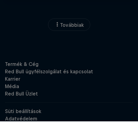
Továbbiak