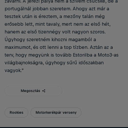
zavarni. A jerezi pálya nem a szívem csücske, de a
portugálnál jobban szeretem. Ahogy azt már a
tesztek után is éreztem, a mezőny talán még
erősebb lett, mint tavaly, mert nem az első hét,
hanem az első tizennégy volt nagyon szoros.
Úgyhogy szeretném kihozni magamból a
maximumot, és ott lenni a top tízben. Aztán az a
terv, hogy megyünk is tovább Estorilba a Moto3-as
világbajnokságra, úgyhogy sűrű időszakban
vagyok.”
Megosztás
Rookies
Motorkerékpár verseny