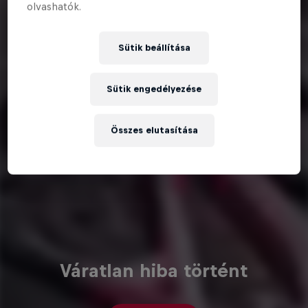
olvashatók.
Sütik beállítása
Sütik engedélyezése
Összes elutasítása
Váratlan hiba történt