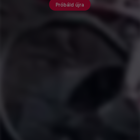
Próbáld újra