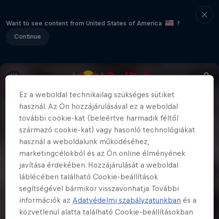
Want to see content from United States of America
?
Continue
Ez a weboldal technikailag szükséges sütiket
használ. Az Ön hozzájárulásával ez a weboldal
további cookie-kat (beleértve harmadik féltől
származó cookie-kat) vagy hasonló technológiákat
használ a weboldalunk működéséhez,
marketingcélokból és az Ön online élményének
javítása érdekében. Hozzájárulását a weboldal
láblécében található Cookie-beállítások
segítségével bármikor visszavonhatja. További
információk az
Adatvédelmi szabályzatunkban
és a
közvetlenül alatta található Cookie-beállításokban