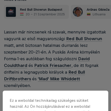
Red Bull Showrun Budapest
Arūnas Gibieža
20 – 21 Szeptember 2025
Lithuania
Lassan már nincsenek rá szavak, mennyire izgatottak
vagyunk az első magyarországi
Red Bull Showrun
miatt, amit biztosan hatalmas durranás lesz
szeptember 20-21-én. A Puskás Aréna környékén
Forma-1-es autókban fog száguldozni
David
Couldthard
és
Patrick Friesacher
, de itt fognak
driftelni a legnagyobb királyok a
Red Bull
Driftbrothers
és
'Mad' Mike Whiddett
személyében.
Ez a weboldal technikailag szükséges sütiket
Red Bull Showrun
használ. Az Ön hozzájárulásával ez a weboldal