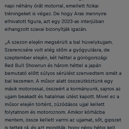
napi néhány órát motorral, emellett fizikai
tréningeket is végez. De hogy Aras mennyire
elhivatott figura, azt egy 2023-as interjúban
elhangzott szavai bizonyítják igazán.
„A szezon elején megsérült a bal hüvelykujjam.
Szerencsére volt elég időm a gyógyulásra, de
szeptember elején, két héttel a görögországi
Red Bull Showrun és három héttel a japán
bemutató előtt súlyos sérülést szenvedtem ismét a
bal kezemen. A műsor alatt összeütköztünk egy
másik motorossal, összeért a kormányunk, sajnos az
ujjam beakadt és hatalmas ütést kapott. Mivel ez a
műsor elején történt, zúzódásos ujjal kellett
folytatnom és motoroznom. Amikor kórházba
mentem, össze kellett varrni az ujjamat, sőt, gipszet
is tettek rá, és azt mondták, hogy négy hétig kell