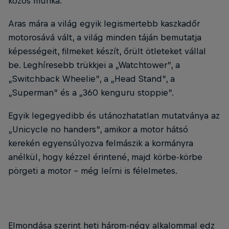
közös munka.
Aras mára a világ egyik legismertebb kaszkadőr
motorosává vált, a világ minden táján bemutatja
képességeit, filmeket készít, őrült ötleteket vállal
be. Leghíresebb trükkjei a „Watchtower”, a
„Switchback Wheelie”, a „Head Stand”, a
„Superman” és a „360 kenguru stoppie”.
Egyik legegyedibb és utánozhatatlan mutatványa az
„Unicycle no handers”, amikor a motor hátsó
kerekén egyensúlyozva felmászik a kormányra
anélkül, hogy kézzel érintené, majd körbe-körbe
pörgeti a motor – még leírni is félelmetes.
Elmondása szerint heti három-négy alkalommal edz