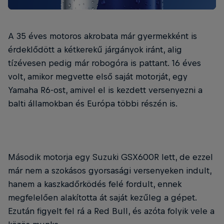
A 35 éves motoros akrobata már gyermekként is
érdeklődött a kétkerekű járgányok iránt, alig
tízévesen pedig már robogóra is pattant. 16 éves
volt, amikor megvette első saját motorját, egy
Yamaha R6-ost, amivel el is kezdett versenyezni a
balti államokban és Európa többi részén is.
Második motorja egy Suzuki GSX600R lett, de ezzel
már nem a szokásos gyorsasági versenyeken indult,
hanem a kaszkadőrködés felé fordult, ennek
megfelelően alakította át saját kezűleg a gépet.
Ezután figyelt fel rá a Red Bull, és azóta folyik vele a