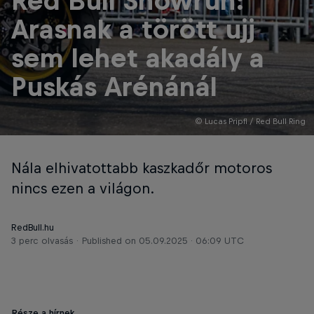
Red Bull Showrun:
Arasnak a törött ujj
sem lehet akadály a
Puskás Arénánál
© Lucas Pripfl / Red Bull Ring
Nála elhivatottabb kaszkadőr motoros
nincs ezen a világon.
RedBull.hu
3 perc olvasás
Published on
05.09.2025 · 06:09 UTC
Része a hírnek