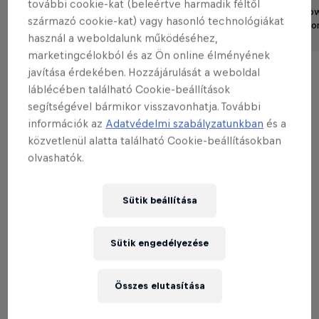
további cookie-kat (beleértve harmadik féltől
A Red Bull Sho
Red Bull Showrun Budapest
származó cookie-kat) vagy hasonló technológiákat
feltűnik a világo
20 – 21 Szeptember 2025
használ a weboldalunk működéséhez,
1 perc olvasás
marketingcélokból és az Ön online élményének
javítása érdekében. Hozzájárulását a weboldal
láblécében található Cookie-beállítások
A jó hírünk viszont az, hogy nemcsak a négy-, de a
segítségével bármikor visszavonhatja. További
kétkerekes száguldás szerelmeseinek is
információk az
Adatvédelmi szabályzatunkban
és a
közvetlenül alatta található Cookie-beállításokban
kedveskedni fogunk, hiszen nem kisebb sztár tart
olvashatók.
majd bemutatót, mint a motoros kaszkadőrkirály, a
litván Arūnas Gibieža, alias
Aras
. Ismerkedjetek most
meg vele is!
Sütik beállítása
Sütik engedélyezése
THE ORIGINAL RED BULL
Összes elutasítása
Red Bull Energy Drink