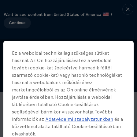
Want to see content from United States of America
?
Continue
Ez a weboldal technikailag szükséges sütiket
használ. Az Ön hozzájárulásával ez a weboldal
további cookie-kat (beleértve harmadik féltől
származó cookie-kat) vagy hasonló technológiákat
használ a weboldalunk működéséhez,
marketingcélokból és az Ön online élményének
javítása érdekében. Hozzájárulását a weboldal
láblécében található Cookie-beállítások
segítségével bármikor visszavonhatja. További
információk az
Adatvédelmi szabályzatunkban
és a
közvetlenül alatta található Cookie-beállításokban
olvashatók.