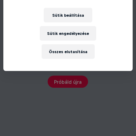
Sütik beállítása
Sütik engedélyezése
Összes elutasítása
Váratlan hiba történt
Próbáld újra