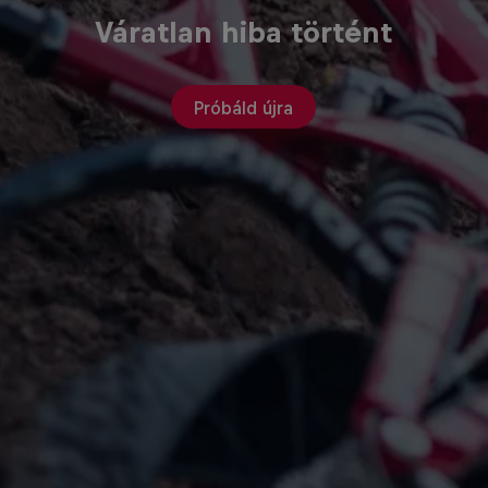
Váratlan hiba történt
Próbáld újra