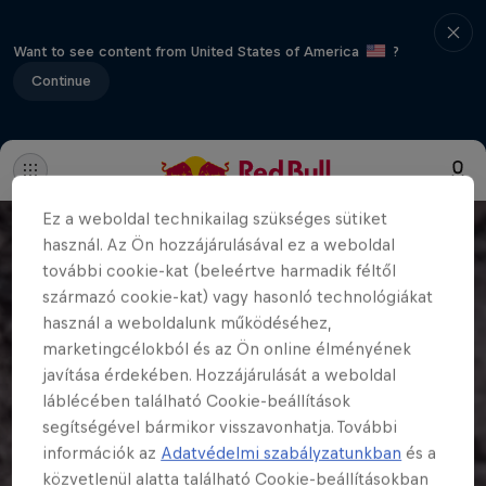
Want to see content from United States of America
?
Continue
Ez a weboldal technikailag szükséges sütiket
használ. Az Ön hozzájárulásával ez a weboldal
további cookie-kat (beleértve harmadik féltől
származó cookie-kat) vagy hasonló technológiákat
használ a weboldalunk működéséhez,
marketingcélokból és az Ön online élményének
javítása érdekében. Hozzájárulását a weboldal
láblécében található Cookie-beállítások
segítségével bármikor visszavonhatja. További
információk az
Adatvédelmi szabályzatunkban
és a
közvetlenül alatta található Cookie-beállításokban