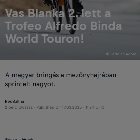
Vas Blanka 2. lett a
Trofeo Alfredo Binda
World Touron!
© Bertalan Ádám
A magyar bringás a mezőnyhajrában
sprintelt nagyot.
RedBull.hu
2 perc olvasás
Published on
17.03.2025 · 11:24 UTC
Része a hírnek