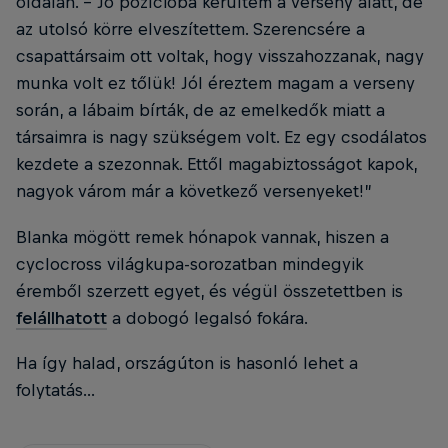
oldalán. – Jó pozícióba kerültem a verseny alatt, de
az utolsó körre elveszítettem. Szerencsére a
csapattársaim ott voltak, hogy visszahozzanak, nagy
munka volt ez tőlük! Jól éreztem magam a verseny
során, a lábaim bírták, de az emelkedők miatt a
társaimra is nagy szükségem volt. Ez egy csodálatos
kezdete a szezonnak. Ettől magabiztosságot kapok,
nagyok várom már a következő versenyeket!”
Blanka mögött remek hónapok vannak, hiszen a
cyclocross világkupa-sorozatban mindegyik
éremből szerzett egyet, és végül összetettben is
felállhatott
a dobogó legalsó fokára.
Ha így halad, országúton is hasonló lehet a
folytatás...