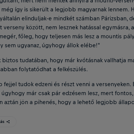
izgultam, mert nem mentek annyira a mounti-verse
 még így is sikerült a legjobb magyarnak lennem. H
általán elinduljak-e mindkét számban Párizsban, d
ét verseny között, nem lesznek hatással egymásra,
egér, főleg, hogy teljesen más lesz a mountis pály
y sem ugyanaz, úgyhogy állok elébe!”
 biztos tudatában, hogy már kvótásnak vallhatja ma
bban folytatódhat a felkészülés.
b fejjel tudok edzeni és részt venni a versenyeken.
, úgyhogy már csak pár edzésem lesz, mert fontos,
n aztán jön a pihenés, hogy a lehető legjobb állap
ás