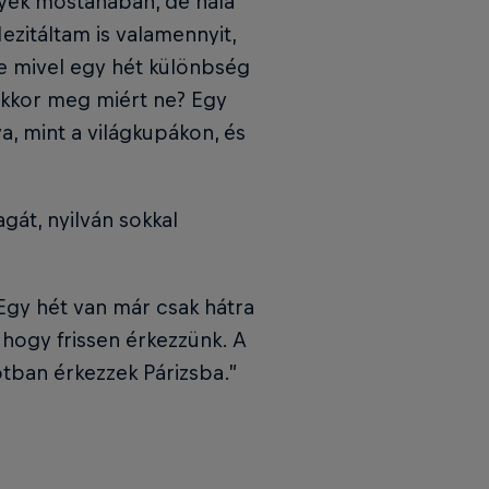
nyek mostanában, de hála
ezitáltam is valamennyit,
e mivel egy hét különbség
 akkor meg miért ne? Egy
a, mint a világkupákon, és
gát, nyilván sokkal
 Egy hét van már csak hátra
 hogy frissen érkezzünk. A
otban érkezzek Párizsba.”