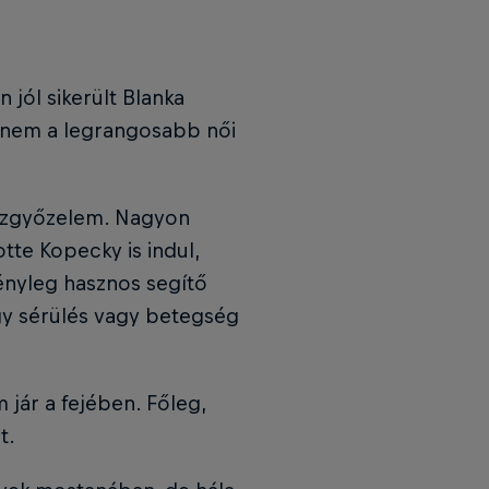
 jól sikerült Blanka
ha nem a legrangosabb női
aszgyőzelem. Nagyon
tte Kopecky is indul,
ényleg hasznos segítő
ogy sérülés vagy betegség
 jár a fejében. Főleg,
t.