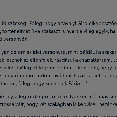
büszkeség! Főleg, hogy a tavalyi Giro elképesztően
 történelmet írva szakaszt is nyert a világ egyik, 
i versenyén.
lyan célom az idei versenyre, mint például a szak
 lesznek az ellenfelek, ráadásul a csapattársam, Lo
 valószínűleg őt fogom segíteni. Remélem, hogy t
és a maximumot tudom nyújtani. És az is fontos, h
ltasson, főleg, hogy közeledik Párizs…”
bizony, a legtöbb sportolónak ilyenkor már más sem
ztossá vált, hogy két szakágban is képviseli hazánka