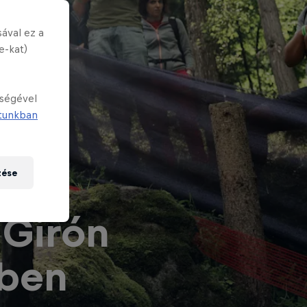
ával ez a
e-kat)
tségével
tunkban
zése
 Girón
zben