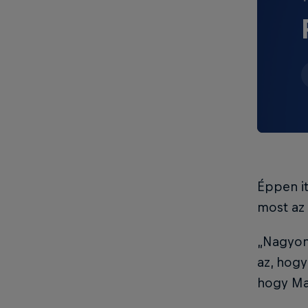
Éppen it
most az 
„Nagyon
az, hogy
hogy Ma