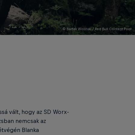
© Bartek Wolinski / Red Bull Content Pool
ssá vált, hogy az SD Worx-
izsban nemcsak az
hétvégén Blanka