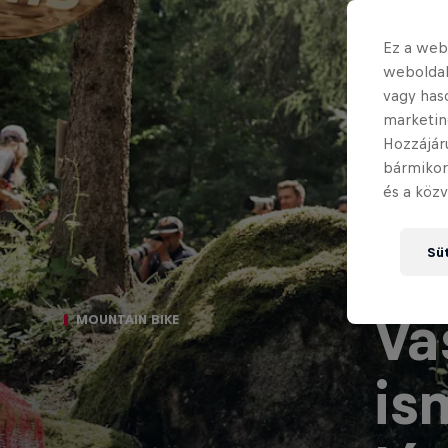
Ez a webo
weboldal
vagy has
marketin
Hozzájár
bármikor
és a közv
Süt
Va
MOUNTAIN BIKE
is