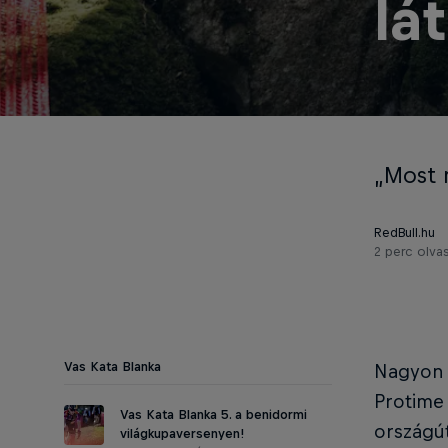
lá
„Most m
RedBull.hu
2 perc olva
Vas Kata Blanka
Nagyon b
Protime
Vas Kata Blanka 5. a benidormi
országút
világkupaversenyen!