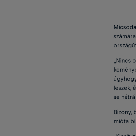
Micsoda 
számára,
országút
„Nincs o
kemények
úgyhogy
leszek, 
se hátrá
Bizony, 
mióta bi