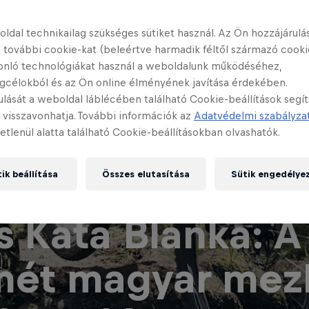
ldal technikailag szükséges sütiket használ. Az Ön hozzájárulás
 további cookie-kat (beleértve harmadik féltől származó cooki
onló technológiákat használ a weboldalunk működéséhez,
gcélokból és az Ön online élményének javítása érdekében.
ulását a weboldal láblécében található Cookie-beállítások segí
 visszavonhatja. További információk az
Adatvédelmi szabályza
etlenül alatta található Cookie-beállításokban olvashatók.
ik beállítása
Összes elutasítása
Sütik engedélye
s Kata Blanka: A
mét magyar me