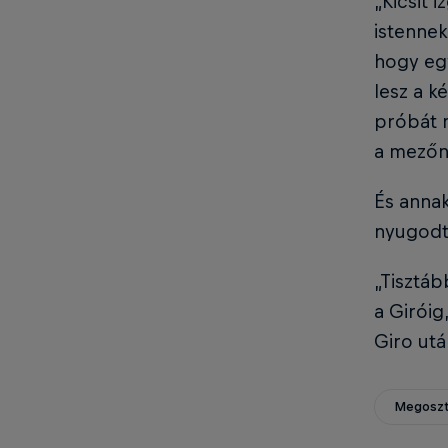
„Kicsit 
istennek
hogy egy
lesz a k
próbát m
a mezőn
És annak
nyugodta
„Tisztáb
a Giróig
Giro utá
Megoszt