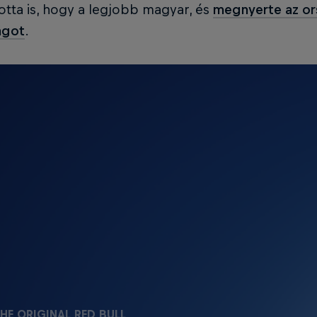
otta is, hogy a legjobb magyar, és
megnyerte az or
ágot
.
HE ORIGINAL RED BULL