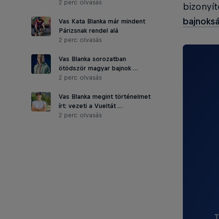
2 perc olvasás
bizonyít
bajnoks
Vas Kata Blanka már mindent
Párizsnak rendel alá
2 perc olvasás
Vas Blanka sorozatban
ötödször magyar bajnok …
2 perc olvasás
Vas Blanka megint történelmet
írt: vezeti a Vueltát …
2 perc olvasás
T