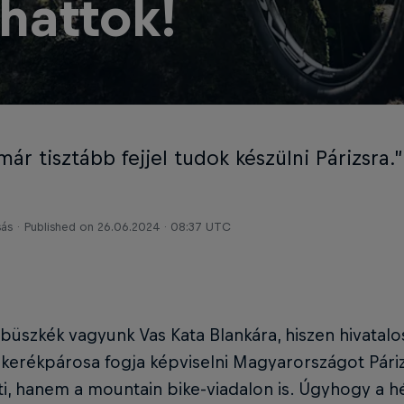
thattok!
ár tisztább fejjel tudok készülni Párizsra.”
sás
Published on
26.06.2024 · 08:37 UTC
üszkék vagyunk Vas Kata Blankára, hiszen hivatalo
 kerékpárosa fogja képviselni Magyarországot Pár
i, hanem a mountain bike-viadalon is. Úgyhogy a 