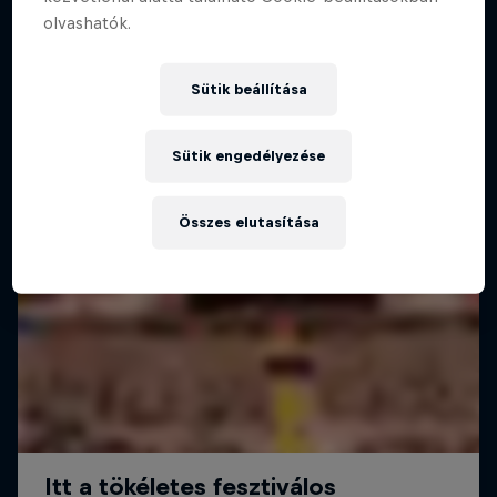
olvashatók.
Sütik beállítása
Sütik engedélyezése
Összes elutasítása