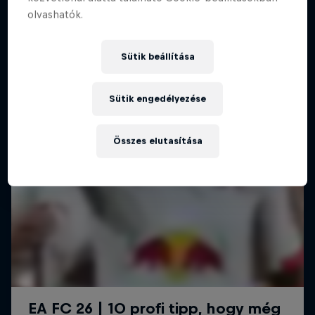
olvashatók.
Sütik beállítása
Sütik engedélyezése
Összes elutasítása