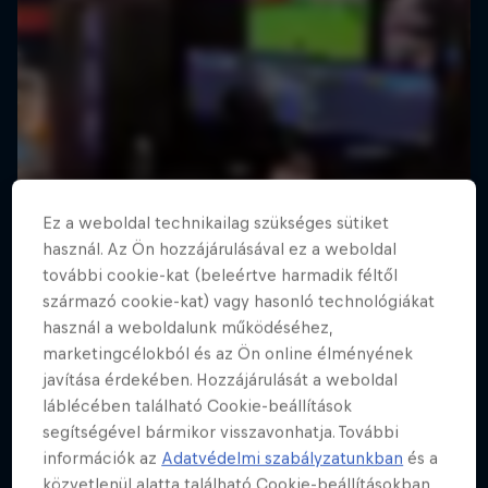
Ez a weboldal technikailag szükséges sütiket
használ. Az Ön hozzájárulásával ez a weboldal
további cookie-kat (beleértve harmadik féltől
származó cookie-kat) vagy hasonló technológiákat
használ a weboldalunk működéséhez,
marketingcélokból és az Ön online élményének
javítása érdekében. Hozzájárulását a weboldal
láblécében található Cookie-beállítások
segítségével bármikor visszavonhatja. További
információk az
Adatvédelmi szabályzatunkban
és a
közvetlenül alatta található Cookie-beállításokban