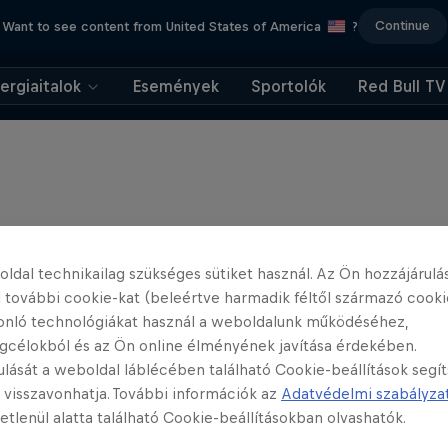
Continue
Want to see content from United States of America
?
ergiaitalok
Események
Sportolók
Red Bull TV
ldal technikailag szükséges sütiket használ. Az Ön hozzájárulás
 további cookie-kat (beleértve harmadik féltől származó cooki
onló technológiákat használ a weboldalunk működéséhez,
gcélokból és az Ön online élményének javítása érdekében.
ulását a weboldal láblécében található Cookie-beállítások segí
 visszavonhatja. További információk az
Adatvédelmi szabályza
etlenül alatta található Cookie-beállításokban olvashatók.