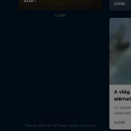
inspiráló szörffilmje
SZÖRF
Let's Be Frank
The double life of Frank James Solomon