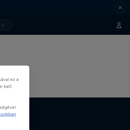
ával ez a
e-kat)
tségével
tunkban