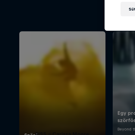
Süt
RISS - Carissa Moore