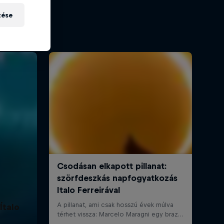
zése
Ítalo