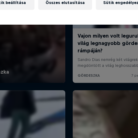
ik beállítása
Összes elutasítása
Sütik engedélye