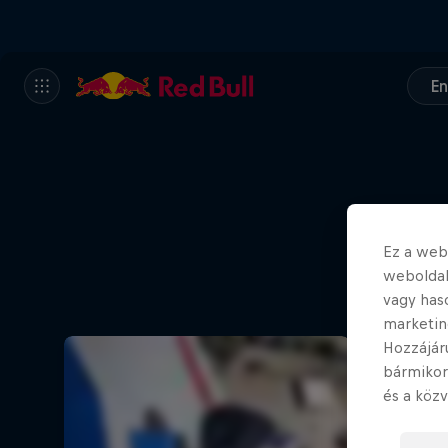
En
Ez a webo
weboldal
vagy has
marketin
Hozzájár
bármikor
és a közv