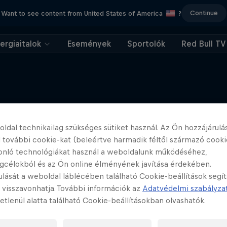
Continue
Want to see content from United States of America
?
ergiaitalok
Események
Sportolók
Red Bull TV
További tartalmak
ldal technikailag szükséges sütiket használ. Az Ön hozzájárulás
 további cookie-kat (beleértve harmadik féltől származó cooki
onló technológiákat használ a weboldalunk működéséhez,
gcélokból és az Ön online élményének javítása érdekében.
ulását a weboldal láblécében található Cookie-beállítások segí
 visszavonhatja. További információk az
Adatvédelmi szabályza
etlenül alatta található Cookie-beállításokban olvashatók.