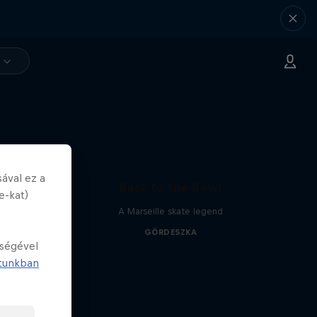
ával ez a
Back to the Bowl
e-kat)
A Marseille skate legend
GÖRDESZKA
tségével
tunkban